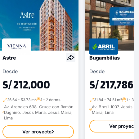
Astre
Bugambilias
Desde
Desde
S/ 212,000
S/ 217,786
26.64 - 53.73 m²
1 - 2 dorms.
31.84 - 74.51 m²
1 - 3 d
Av. Arenales 698. Cruce con Ramón
Av. Brasil 1007, Jesús M
Dagnino. Jesús María, Jesus Maria,
Maria, Lima
Lima
Ver proyecto
Ver proyecto