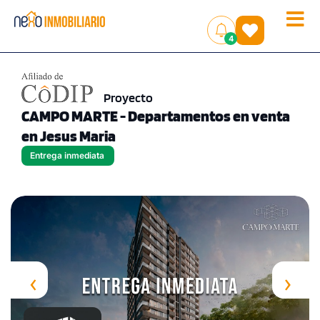
Toggle
(
)
4
naviga
Proyecto
CAMPO MARTE - Departamentos en venta
en Jesus Maria
Entrega inmediata
‹
›