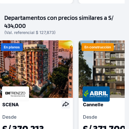
Departamentos con precios similares a S/
434,000
(Val. referencial $ 127,873)
En planos
En construcción
SCENA
Cannelle
Desde
Desde
S/ 370,213
S/ 371,700