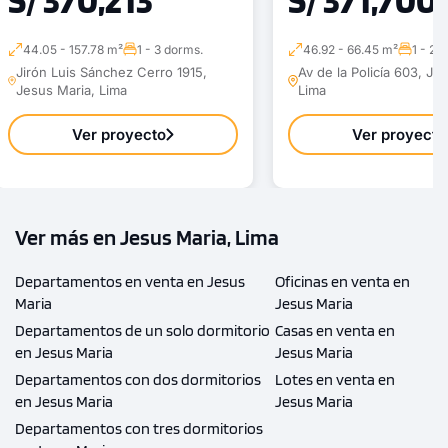
44.05 - 157.78 m²
1 - 3 dorms.
46.92 - 66.45 m²
1 - 2 
Jirón Luis Sánchez Cerro 1915,
Av de la Policía 603, Je
Jesus Maria, Lima
Lima
Ver proyecto
Ver proyecto
Ver más en Jesus Maria, Lima
Departamentos en venta en Jesus
Oficinas en venta en
Maria
Jesus Maria
Departamentos de un solo dormitorio
Casas en venta en
en Jesus Maria
Jesus Maria
Departamentos con dos dormitorios
Lotes en venta en
en Jesus Maria
Jesus Maria
Departamentos con tres dormitorios