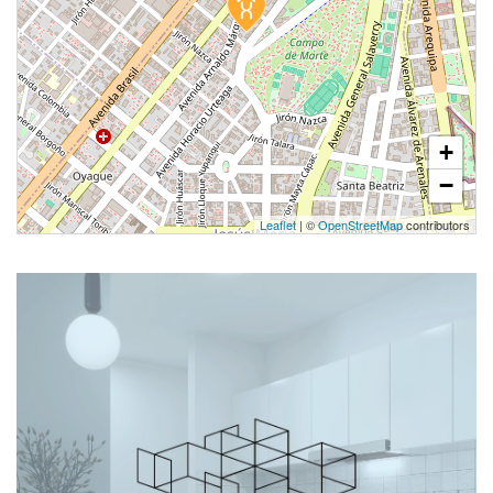
+
−
Leaflet
| ©
OpenStreetMap
contributors