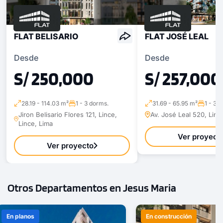
FLAT BELISARIO
FLAT JOSÉ LEAL
Desde
Desde
S/ 250,000
S/ 257,000
28.19 - 114.03 m²
1 - 3 dorms.
31.69 - 65.95 m²
1 - 3 
Jiron Belisario Flores 121, Lince,
Av. José Leal 520, Linc
Lince, Lima
Ver proyect
Ver proyecto
Otros Departamentos en Jesus Maria
En planos
En construcción