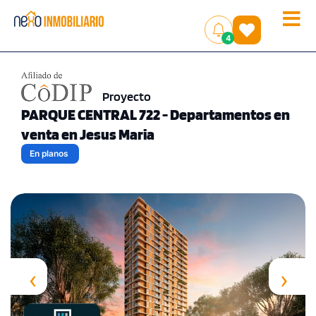
Toggle
(
)
4
naviga
Proyecto
PARQUE CENTRAL 722 - Departamentos en
venta en Jesus Maria
En planos
‹
›