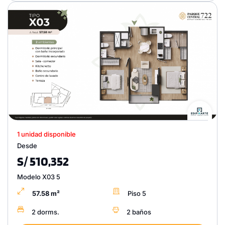
1 unidad disponible
Desde
S/ 510,352
Modelo X03 5
57.58 m²
Piso 5
2 dorms.
2 baños