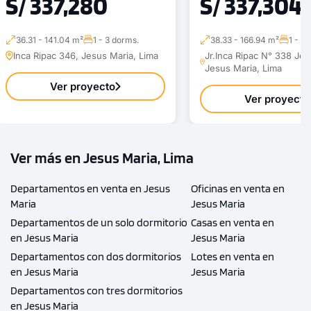
S/ 337,280
S/ 337,304
36.31 - 141.04 m²
1 - 3 dorms.
38.33 - 166.94 m²
1 - 3
Inca Ripac 346, Jesus Maria, Lima
Jr.Inca Ripac N° 338 Jes
Jesus Maria, Lima
Ver proyecto
Ver proyecto
Ver más en Jesus Maria, Lima
Departamentos en venta en Jesus
Oficinas en venta en
Maria
Jesus Maria
Departamentos de un solo dormitorio
Casas en venta en
en Jesus Maria
Jesus Maria
Departamentos con dos dormitorios
Lotes en venta en
en Jesus Maria
Jesus Maria
Departamentos con tres dormitorios
en Jesus Maria