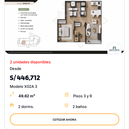
2 unidades disponibles
Desde
S/ 446,712
Modelo X02A 3
49.62 m²
Pisos 3 y 9
2 dorms.
2 baños
COTIZAR AHORA