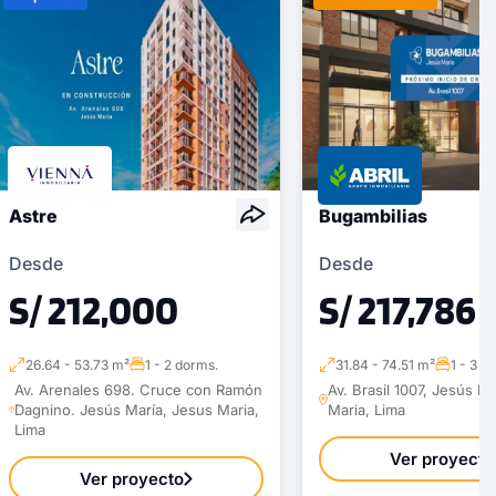
Astre
Bugambilias
Desde
Desde
S/ 212,000
S/ 217,786
26.64 - 53.73 m²
1 - 2 dorms.
31.84 - 74.51 m²
1 - 3 d
Av. Arenales 698. Cruce con Ramón
Av. Brasil 1007, Jesús M
Dagnino. Jesús María, Jesus Maria,
Maria, Lima
Lima
Ver proyecto
Ver proyecto