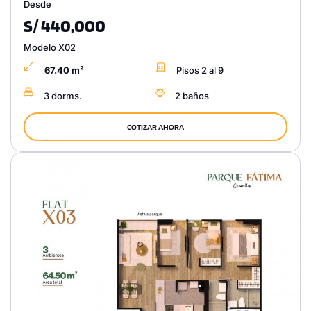
Desde
S/ 440,000
Modelo X02
67.40 m²
Pisos 2 al 9
3 dorms.
2 baños
COTIZAR AHORA