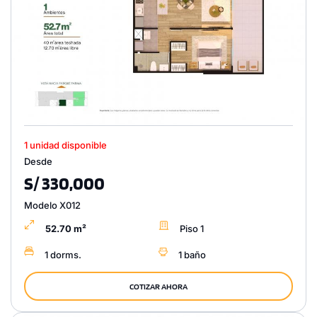
1 unidad disponible
Desde
S/ 330,000
Modelo X012
52.70 m²
Piso 1
1 dorms.
1 baño
COTIZAR AHORA