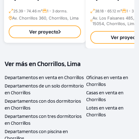
25.39 - 74.46 m²
1 - 3 dorms.
38.18 - 65.12 m²
1 - 3 d
Av. Chorrillos 360, Chorrillos, Lima
Av. Los Faisanes 485, Ch
15054, Chorrillos, Lima
Ver proyecto
Ver proyect
Ver más en Chorrillos, Lima
Departamentos en venta en Chorrillos
Oficinas en venta en
Chorrillos
Departamentos de un solo dormitorio
en Chorrillos
Casas en venta en
Chorrillos
Departamentos con dos dormitorios
en Chorrillos
Lotes en venta en
Chorrillos
Departamentos con tres dormitorios
en Chorrillos
Departamentos con piscina en
Chorrillos