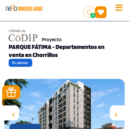
Toggle
(
)
4
naviga
Proyecto
PARQUE FÁTIMA - Departamentos en
venta en Chorrillos
En planos
‹
›