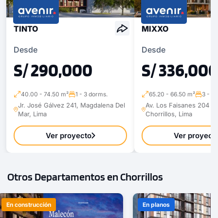
COTIZAR AHORA
TINTO
MIXXO
Desde
Desde
S/ 290,000
S/ 336,00
40.00 - 74.50 m²
1 - 3 dorms.
65.20 - 66.50 m²
3 - 3
Jr. José Gálvez 241, Magdalena Del
Av. Los Faisanes 204 - C
Mar, Lima
Chorrillos, Lima
Ver proyecto
Ver proyect
Otros Departamentos en Chorrillos
1 unidad disponible
Desde
En construcción
En planos
S/ 760,000