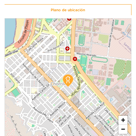
Plano de ubicación
1 unidad disponible
Desde
S/ 640,000
Modelo X013
102.80 m²
Piso 11
4 dorms.
3 baños
COTIZAR AHORA
+
−