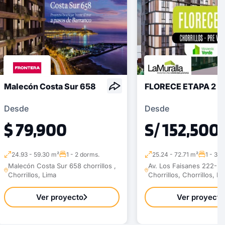
Modelo X016
135.30 m²
Piso 11
4 dorms.
4 baños
COTIZAR AHORA
Malecón Costa Sur 658
FLORECE ETAPA 2
Desde
Desde
$ 79,900
S/ 152,500
24.93 - 59.30 m²
1 - 2 dorms.
25.24 - 72.71 m²
1 - 3 d
Malecón Costa Sur 658 chorrillos ,
Av. Los Faisanes 222-22
Chorrillos, Lima
Chorrillos, Chorrillos, Li
Ver proyecto
Ver proyecto