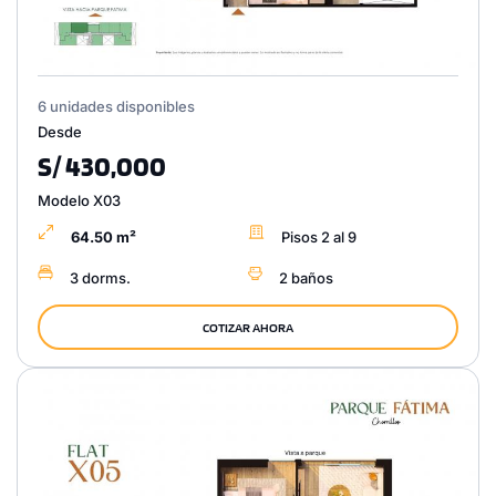
6 unidades disponibles
Desde
S/ 430,000
Modelo X03
64.50 m²
Pisos 2 al 9
3 dorms.
2 baños
COTIZAR AHORA