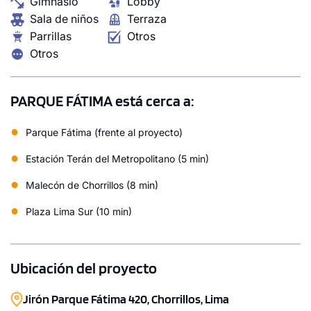
Gimnasio
Lobby
Modelo X04
Sala de niños
Terraza
Parrillas
Otros
76.98 m²
Pisos 8 y 10
Otros
3 dorms.
3 baños
COTIZAR AHORA
PARQUE FÁTIMA está cerca a:
●
Parque Fátima (frente al proyecto)
●
Estación Terán del Metropolitano (5 min)
●
Malecón de Chorrillos (8 min)
●
Plaza Lima Sur (10 min)
Ubicación del proyecto
Jirón Parque Fátima 420, Chorrillos, Lima