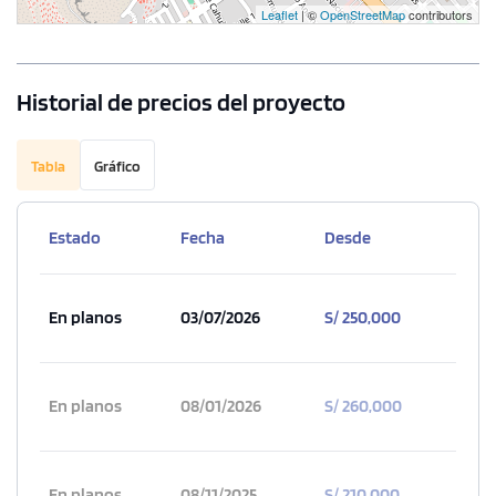
Leaflet
| ©
OpenStreetMap
contributors
Historial de precios del proyecto
Tabla
Gráfico
1 unidad disponible
Desde
S/ 760,000
Estado
Fecha
Desde
Modelo X014
133.80 m²
Piso 11
En planos
03/07/2026
S/ 250,000
4 dorms.
4 baños
COTIZAR AHORA
En planos
08/01/2026
S/ 260,000
En planos
08/11/2025
S/ 210,000