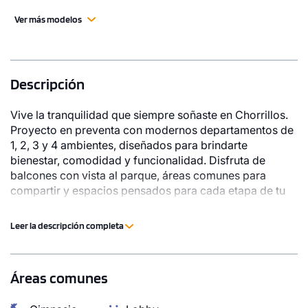
Ver más modelos
Descripción
Vive la tranquilidad que siempre soñaste en Chorrillos.
Proyecto en preventa con modernos departamentos de
1, 2, 3 y 4 ambientes, diseñados para brindarte
bienestar, comodidad y funcionalidad. Disfruta de
balcones con vista al parque, áreas comunes para
compartir y espacios pensados para cada etapa de tu
vida. Además, cuenta con una excelente conectividad,
cerca de las principales vías, comercios, colegios y
Leer la descripción completa
todo lo que necesitas para disfrutar el equilibrio
perfecto entre tranquilidad y conveniencia.
2 unidades disponibles
Áreas comunes
Desde
S/ 490,000