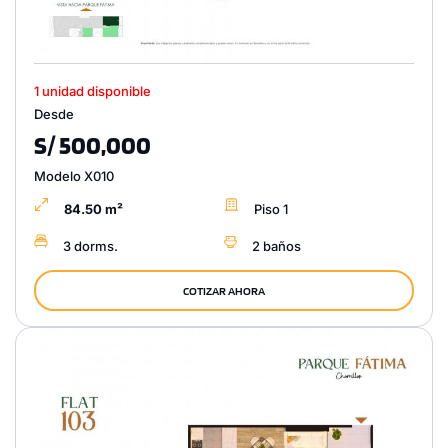
1 unidad disponible
Desde
S/ 500,000
Modelo X010
84.50 m²
Piso 1
3 dorms.
2 baños
COTIZAR AHORA