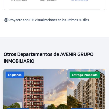
Proyecto con 1113 visualizaciones en los ultimos 30 días
Otros Departamentos de AVENIR GRUPO
INMOBILIARIO
1 unidad disponible
Desde
En planos
Entrega inmediata
S/ 730,000
Modelo X015
128.70 m²
Piso 11
4 dorms.
3 baños