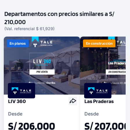
Departamentos con precios similares a S/
1 unidad disponible
210,000
Desde
(Val. referencial $ 61,929)
S/ 620,000
Modelo X017
En planos
En construcción
102.80 m²
Piso 11
4 dorms.
3 baños
COTIZAR AHORA
LIV 360
Las Praderas
Desde
Desde
S/ 206,000
S/ 207,000