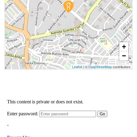
+
−
Leaflet
| ©
OpenStreetMap
contributors