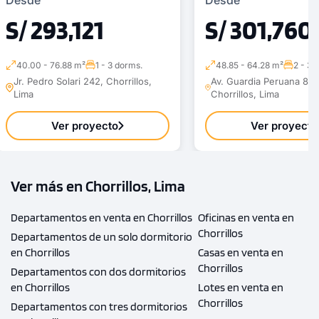
S/ 293,121
S/ 301,760
40.00 - 76.88 m²
1 - 3 dorms.
48.85 - 64.28 m²
2 - 3 
Jr. Pedro Solari 242, Chorrillos,
Av. Guardia Peruana 851,
Lima
Chorrillos, Lima
Ver proyecto
Ver proyecto
Ver más en Chorrillos, Lima
Departamentos en venta en Chorrillos
Oficinas en venta en
Chorrillos
Departamentos de un solo dormitorio
en Chorrillos
Casas en venta en
Chorrillos
Departamentos con dos dormitorios
en Chorrillos
Lotes en venta en
Chorrillos
Departamentos con tres dormitorios