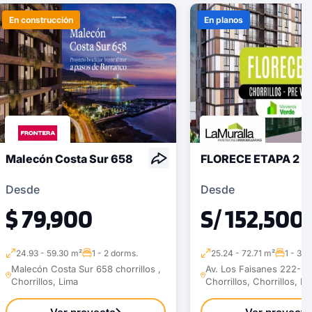
En construcción
En planos
Malecón Costa Sur 658
FLORECE ETAPA 2
Desde
Desde
$ 79,900
S/ 152,500
24.93 - 59.30 m²
1 - 2 dorms.
25.24 - 72.71 m²
1 - 3 d
Malecón Costa Sur 658 chorrillos ,
Av. Los Faisanes 222-22
Chorrillos, Lima
Chorrillos, Chorrillos, Li