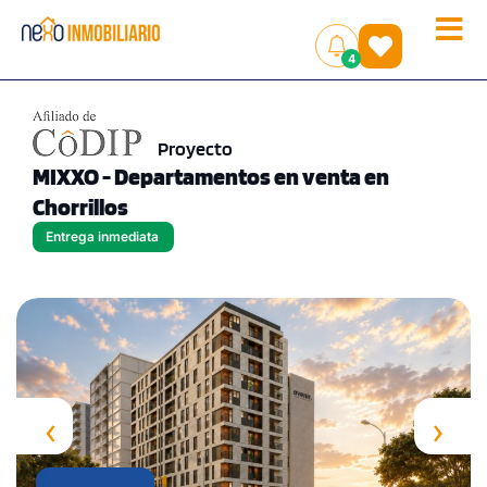
Toggle
(
)
4
naviga
Proyecto
MIXXO - Departamentos en venta en
Chorrillos
Entrega inmediata
‹
›