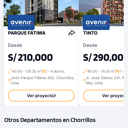
PARQUE FÁTIMA
TINTO
Desde
Desde
S/ 210,000
S/ 290,00
40.00 - 135.30 m²
1 - 4 dorms.
40.00 - 74.50 m²
1 - 3
Jirón Parque Fátima 420, Chorrillos,
Jr. José Gálvez 241, M
Lima
Mar, Lima
Ver proyecto
Ver proyect
Otros Departamentos en Chorrillos