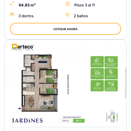
64.83 m²
Pisos 3 al 11
3 dorms.
2 baños
COTIZAR AHORA