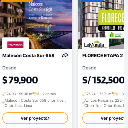
Malecón Costa Sur 658
FLORECE ETAPA 2
Desde
Desde
$ 79,900
S/ 152,500
24.93 - 59.30 m²
1 - 2 dorms.
25.24 - 72.71 m²
1 - 3 d
Malecón Costa Sur 658 chorrillos ,
Av. Los Faisanes 222-22
Chorrillos, Lima
Chorrillos, Chorrillos, Li
Ver proyecto
Ver proyecto