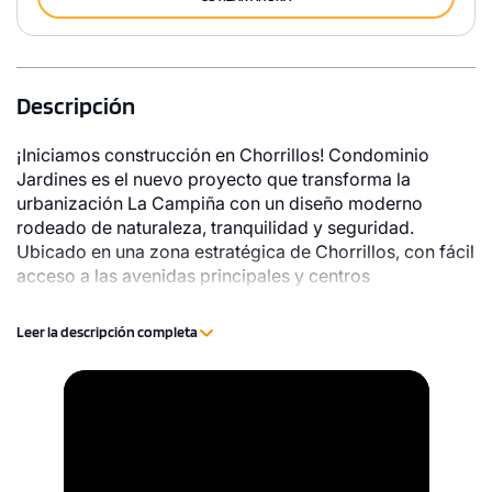
Descripción
¡Iniciamos construcción en Chorrillos! Condominio
Jardines es el nuevo proyecto que transforma la
urbanización La Campiña con un diseño moderno
rodeado de naturaleza, tranquilidad y seguridad.
Ubicado en una zona estratégica de Chorrillos, con fácil
acceso a las avenidas principales y centros
comerciales. Cuenta con 16 áreas comunes diseñadas
para disfrutar al máximo la vida en comunidad, con
Leer la descripción completa
espacios para el bienestar y recreación.
Video
Player