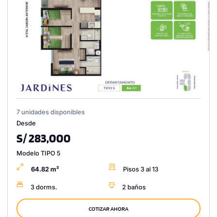
7 unidades disponibles
Desde
S/ 283,000
Modelo TIPO 5
64.82 m²
Pisos 3 al 13
3 dorms.
2 baños
COTIZAR AHORA