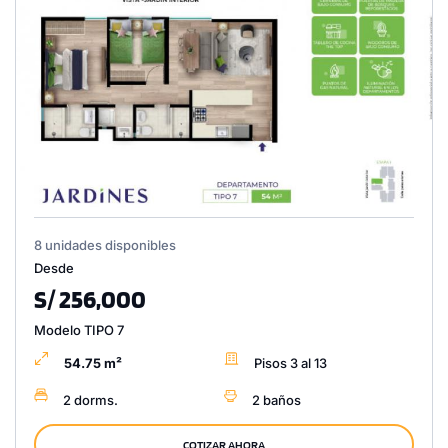
8 unidades disponibles
Desde
S/ 256,000
Modelo TIPO 7
54.75 m²
Pisos 3 al 13
2 dorms.
2 baños
COTIZAR AHORA