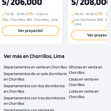
S/ 206,000
S/ 208,00
25.39 - 74.46 m²
1 - 3 dorms.
38.34 - 82.59 m²
1 - 3 
Av. Chorrillos 360, Chorrillos, Lima
Los Gorriones 490, Chor
Lima
Ver proyecto
Ver proyecto
Ver más en Chorrillos, Lima
Departamentos en venta en Chorrillos
Oficinas en venta en
Chorrillos
Departamentos de un solo dormitorio
en Chorrillos
Casas en venta en
Chorrillos
Departamentos con dos dormitorios
en Chorrillos
Lotes en venta en
Chorrillos
Departamentos con tres dormitorios
en Chorrillos
Departamentos con piscina en