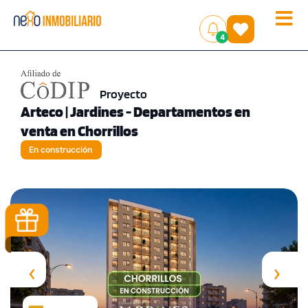
Toggle
(
)
4
naviga
Proyecto
Arteco | Jardines - Departamentos en
venta en Chorrillos
En construcción
‹
›