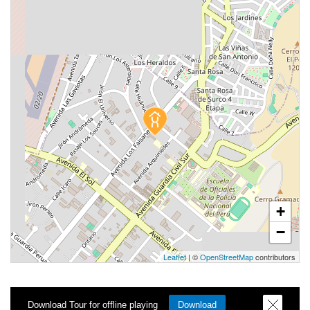
+
−
Leaflet
| ©
OpenStreetMap
contributors