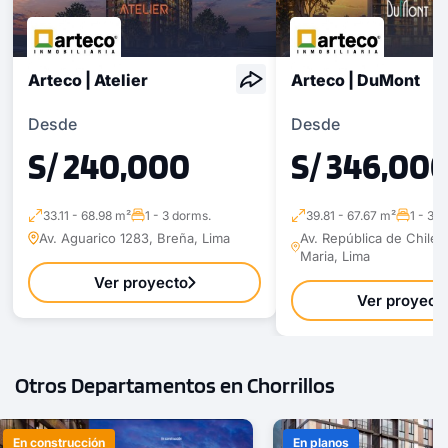
Arteco | Atelier
Arteco | DuMont
Desde
Desde
S/ 240,000
S/ 346,00
33.11 - 68.98 m²
1 - 3 dorms.
39.81 - 67.67 m²
1 - 3 
Av. Aguarico 1283, Breña, Lima
Av. República de Chile 
Maria, Lima
Ver proyecto
Ver proyect
Otros Departamentos en Chorrillos
En construcción
En planos