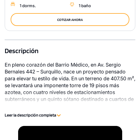
1 dorms.
1 baño
COTIZAR AHORA
Descripción
En pleno corazón del Barrio Médico, en Av. Sergio
Bernales 442 – Surquillo, nace un proyecto pensado
para elevar tu estilo de vida. En un terreno de 407.50 m²,
se levantará una imponente torre de 19 pisos más
azotea, con cuatro niveles de estacionamientos
subterráneos y un quinto sótano destinado a cuartos de
bombas. Las áreas comunes sociales y los amplios
espacios para estacionamientos de autos y bicicletas
Leer la descripción completa
serán de uso exclusivo para los residentes, combinando
funcionalidad, confort y ubicación privilegiada a pasos
1 unidad disponible
Video
de Miraflores.
Desde
Player