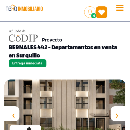
Toggle
(
)
4
naviga
Proyecto
BERNALES 442 - Departamentos en venta
en Surquillo
Entrega inmediata
‹
›