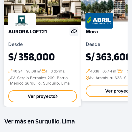
AURORA LOFT21
Mora
Desde
Desde
S/ 358,000
S/ 363,600
40.24 - 90.08 m²
1 - 3 dorms.
40.16 - 65.44 m²
1 - 3 
AV. Sergio Bernales 209, Barrio
Av. Aramburu 638, Surqu
Medico Surquillo, Surquillo, Lima
Ver proyect
Ver proyecto
Ver más en Surquillo, Lima