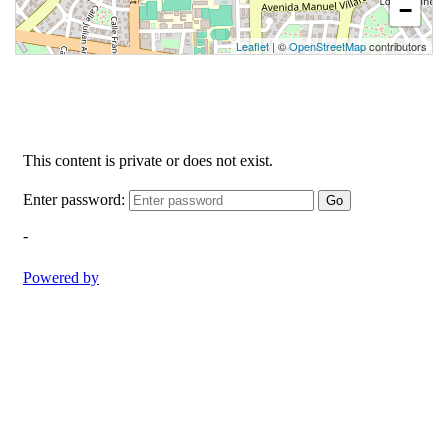
−
Leaflet
| ©
OpenStreetMap
contributors