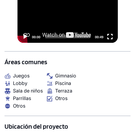
S/ 906,000
Modelo T 12
127.15 m²
Piso 19
1 dorms.
3 baños
00:00
00:49
COTIZAR AHORA
Áreas comunes
Juegos
Gimnasio
Lobby
Piscina
Sala de niños
Terraza
Parrillas
Otros
Otros
Ubicación del proyecto