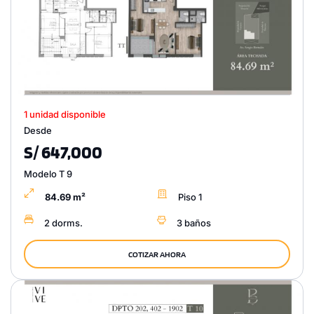
1 unidad disponible
Desde
S/ 647,000
Modelo T 9
84.69 m²
Piso 1
2 dorms.
3 baños
COTIZAR AHORA