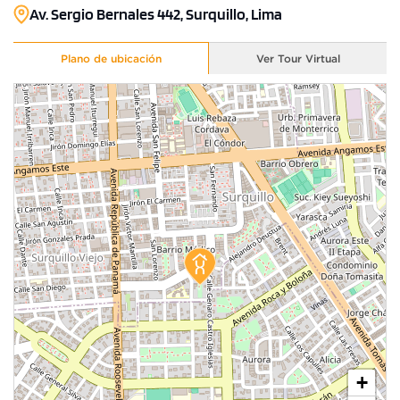
Av. Sergio Bernales 442, Surquillo, Lima
1 unidad disponible
Plano de ubicación
Ver Tour Virtual
Desde
S/ 924,000
Modelo T11
125.66 m²
Piso 19
1 dorms.
3 baños
COTIZAR AHORA
+