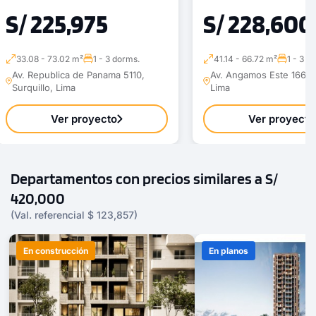
S/ 225,975
S/ 228,600
33.08 - 73.02 m²
1 - 3 dorms.
41.14 - 66.72 m²
1 - 3 d
Av. Republica de Panama 5110,
Av. Angamos Este 1669, 
Surquillo, Lima
Lima
Ver proyecto
Ver proyecto
Departamentos con precios similares a S/
420,000
(Val. referencial $ 123,857)
En construcción
En planos