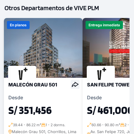
Otros Departamentos de VIVE PLM
En planos
Entrega inmediata
MALECÓN GRAU 501
SAN FELIPE TOWER
Desde
Desde
S/ 351,456
S/ 461,000
39.44 - 86.22 m²
1 - 2 dorms.
60.66 - 90.80 m²
2 - 3
Malecón Grau 501, Chorrillos, Lima
Av. San Felipe 720, Jes