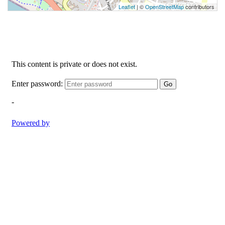
Leaflet
| ©
OpenStreetMap
contributors