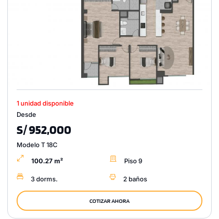
1 unidad disponible
Desde
S/ 952,000
Modelo T 18C
100.27 m²
Piso 9
3 dorms.
2 baños
COTIZAR AHORA