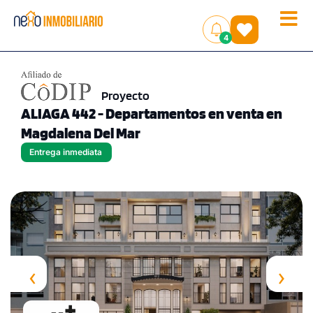
Toggle
(
)
4
naviga
Proyecto
ALIAGA 442 - Departamentos en venta en
Magdalena Del Mar
Entrega inmediata
‹
›