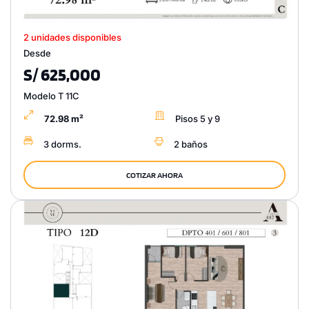
2 unidades disponibles
Desde
S/ 625,000
Modelo T 11C
72.98 m²
Pisos 5 y 9
3 dorms.
2 baños
COTIZAR AHORA