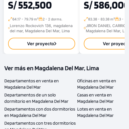
S/ 552,500
S/ 586,00
64.17 - 79.79 m²
2 - 2 dorms.
83.38 - 83.38 m²
3 - 3 
Lorenzo Rockovich 136, magdalena
JIRON DANIEL CARRION
del mar, Magdalena Del Mar, Lima
Magdalena Del Mar, Lim
Ver proyecto
Ver proyect
Ver más en Magdalena Del Mar, Lima
Departamentos en venta en
Oficinas en venta en
Magdalena Del Mar
Magdalena Del Mar
Departamentos de un solo
Casas en venta en
dormitorio en Magdalena Del Mar
Magdalena Del Mar
Departamentos con dos dormitorios
Lotes en venta en
en Magdalena Del Mar
Magdalena Del Mar
Departamentos con tres dormitorios