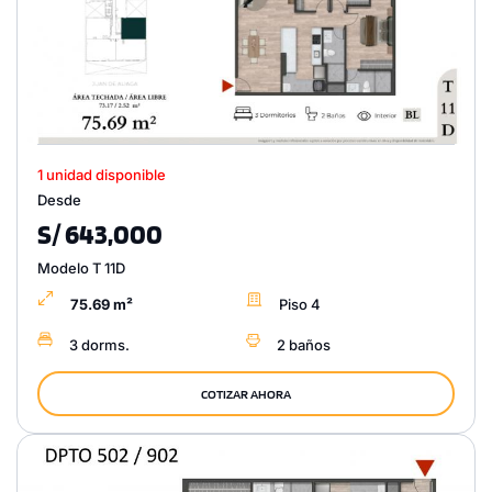
1 unidad disponible
Desde
S/ 643,000
Modelo T 11D
75.69 m²
Piso 4
3 dorms.
2 baños
COTIZAR AHORA