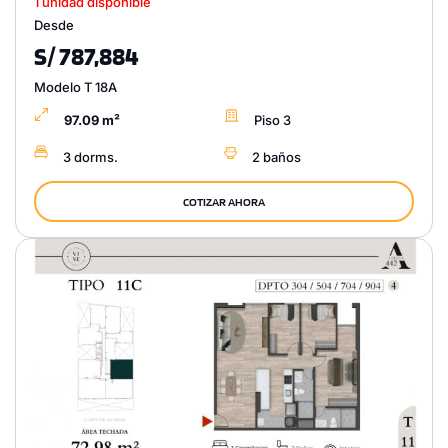
1 unidad disponible
Desde
S/ 787,884
Modelo T 18A
97.09 m²
Piso 3
3 dorms.
2 baños
COTIZAR AHORA