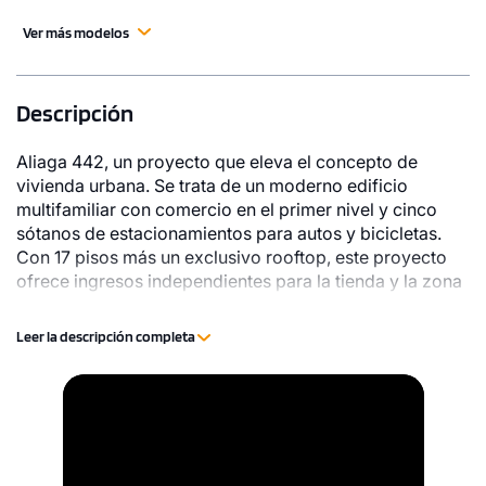
Ver más modelos
Descripción
Aliaga 442, un proyecto que eleva el concepto de
vivienda urbana. Se trata de un moderno edificio
multifamiliar con comercio en el primer nivel y cinco
sótanos de estacionamientos para autos y bicicletas.
Con 17 pisos más un exclusivo rooftop, este proyecto
ofrece ingresos independientes para la tienda y la zona
residencial, garantizando privacidad y comodidad. Las
áreas comunes, tres ascensores y un completo sistema
Leer la descripción completa
de seguridad —agua contra incendio, alarmas, sensores
de humo y más— cumplen con los más altos
Video
estándares. Su fachada combina concreto expuesto,
Player
enchapes de gran formato y carpintería metálica negra,
logrando una estética elegante y contemporánea que
conecta interior y exterior.