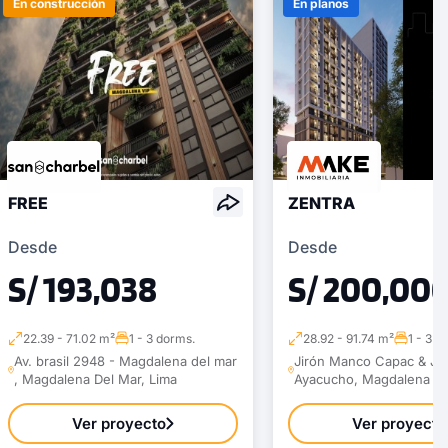
En construcción
En planos
FREE
ZENTRA
Desde
Desde
S/ 193,038
S/ 200,00
22.39 - 71.02 m²
1 - 3 dorms.
28.92 - 91.74 m²
1 - 3 d
Av. brasil 2948 - Magdalena del mar
Jirón Manco Capac & Jir
, Magdalena Del Mar, Lima
Ayacucho, Magdalena De
Ver proyecto
Ver proyecto