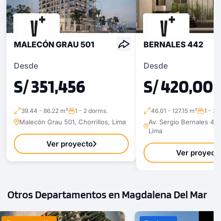
MALECÓN GRAU 501
BERNALES 442
Desde
Desde
S/ 351,456
S/ 420,00
39.44 - 86.22 m²
1 - 2 dorms.
46.01 - 127.15 m²
1 - 3 
Malecón Grau 501, Chorrillos, Lima
Av. Sergio Bernales 442
Lima
Ver proyecto
Ver proyect
Otros Departamentos en Magdalena Del Mar