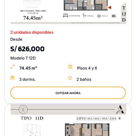
2 unidades disponibles
Desde
S/ 626,000
Modelo T 12D
74.45 m²
Pisos 4 y 6
3 dorms.
2 baños
COTIZAR AHORA