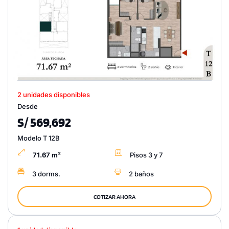
2 unidades disponibles
Desde
S/ 569,692
Modelo T 12B
71.67 m²
Pisos 3 y 7
3 dorms.
2 baños
COTIZAR AHORA