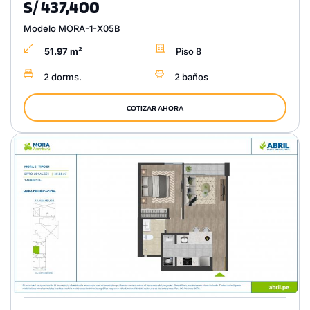
S/ 437,400
Modelo MORA-1-X05B
51.97 m²
Piso 8
2 dorms.
2 baños
COTIZAR AHORA