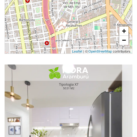
+
−
Leaflet
| ©
OpenStreetMap
contributors