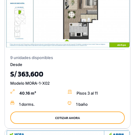
9 unidades disponibles
Desde
S/ 363,600
Modelo MORA-1-X02
40.16 m²
Pisos 3 al 11
1 dorms.
1 baño
COTIZAR AHORA