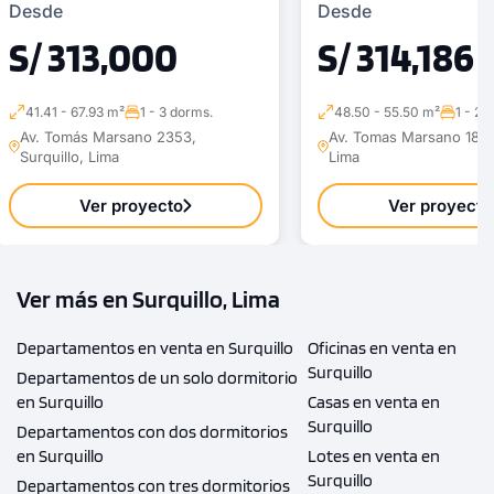
Desde
Desde
S/ 313,000
S/ 314,186
41.41 - 67.93 m²
1 - 3 dorms.
48.50 - 55.50 m²
1 - 2 
Av. Tomás Marsano 2353,
Av. Tomas Marsano 1855,
Surquillo, Lima
Lima
Ver proyecto
Ver proyecto
Ver más en Surquillo, Lima
Departamentos en venta en Surquillo
Oficinas en venta en
Surquillo
Departamentos de un solo dormitorio
en Surquillo
Casas en venta en
Surquillo
Departamentos con dos dormitorios
en Surquillo
Lotes en venta en
Surquillo
Departamentos con tres dormitorios