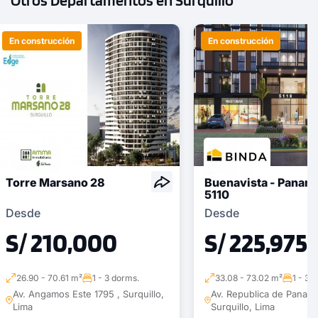
Otros Departamentos en Surquillo
En construcción
En construcción
Torre Marsano 28
Buenavista - Panam
5110
Desde
Desde
S/ 210,000
S/ 225,975
26.90 - 70.61 m²
1 - 3 dorms.
33.08 - 73.02 m²
1 - 3 
Av. Angamos Este 1795 , Surquillo,
Av. Republica de Panama
Lima
Surquillo, Lima