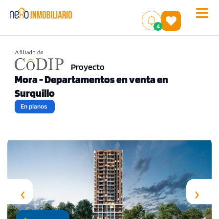
Toggle
(
)
4
naviga
Proyecto
Mora - Departamentos en venta en
Surquillo
En planos
‹
›