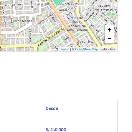
+
−
Leaflet
| ©
OpenStreetMap
contributors
Desde
S/ 240,000