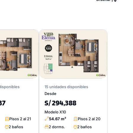
disponibles
15 unidades disponibles
Desde
37
S/ 294,388
Modelo X10
Pisos 2 al 21
54.67 m²
Pisos 2 al 20
2 baños
2 dorms.
2 baños