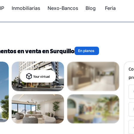
IP
Inmobiliarias
Nexo-Bancos
Blog
Feria
mentos en venta en Surquillo
En planos
Co
Tour virtual
pr