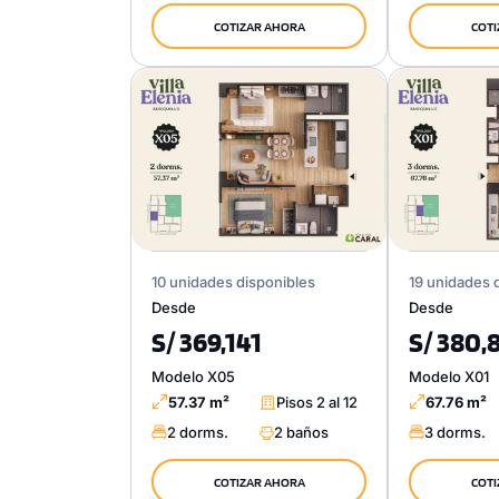
COTIZAR AHORA
COTI
10 unidades disponibles
19 unidades 
Desde
Desde
S/ 369,141
S/ 380,
Modelo X05
Modelo X01
57.37 m²
Pisos 2 al 12
67.76 m²
2 dorms.
2 baños
3 dorms.
COTIZAR AHORA
COTI