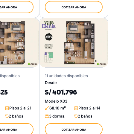
ZAR AHORA
COTIZAR AHORA
disponibles
11 unidades disponibles
Desde
825
S/ 401,796
Modelo X03
Pisos 2 al 21
68.10 m²
Pisos 2 al 14
2 baños
3 dorms.
2 baños
ZAR AHORA
COTIZAR AHORA