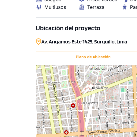
COTIZAR AHORA
COTI
Multiusos
Terraza
Par
Ubicación del proyecto
Av. Angamos Este 1425, Surquillo, Lima
Plano de ubicación
1 unidad disponible
Desde
S/ 640,962
Modelo DÚPLEX 09
111.81 m²
Piso 21
3 dorms.
2 baños
COTIZAR AHORA