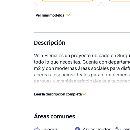
Ver más modelos
Descripción
Villa Elenia es un proyecto ubicado en Surqui
todo lo que necesitas. Cuenta con departame
m2 y con modernas áreas sociales para disfru
acerca a espacios ideales para complementar 
1 unidad disponible
1 unidad disp
parques y avenidas principales que te conec
Desde
Desde
Surco. Vive en Villa Elenia, vive más bonito.
S/ 788,671
S/ 503,
Leer la descripción completa
Modelo DÚPLEX 03
Modelo DÚP
134.32 m²
Piso 15
82.59 m²
Áreas comunes
3 dorms.
2 baños
2 dorms.
Juegos
Áreas verdes
Gi