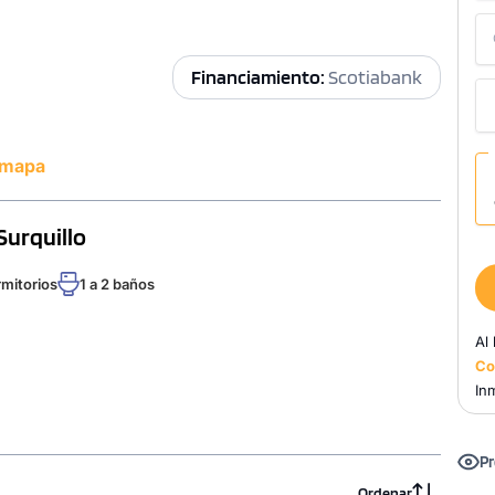
Financiamiento:
Scotiabank
 mapa
Surquillo
rmitorios
1 a 2 baños
Al
Co
Inm
Pr
Ordenar