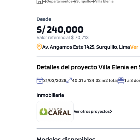
Departamentos
Surquillo
Villa Elenia
Desde
S/ 240,000
Valor referencial $ 70,713
Av. Angamos Este 1425, Surquillo, Lima
Ver
Detalles del proyecto Villa Elenia en 
31/03/2028
40.31 a 134.32 m2 total
1 a 3 do
Inmobiliaria
Ver otros proyectos
Modelos disponibles