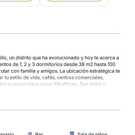
llo, un distrito que ha evolucionado y hoy te acerca a
ntos de 1, 2 y 3 dormitorios desde 38 m2 hasta 100
tar con familia y amigos. La ubicación estratégica te
tu estilo de vida, cafés, centros comerciales,
onible
1 unidad disponible
tan a zonas clave como Miraflores, San Isidro y
Desde
834
S/ 624,518
LEX 04
Modelo DÚPLEX 08
Piso 15
110.02 m²
Piso 21
2 baños
3 dorms.
2 baños
mnasio
Bar
Sala de niños