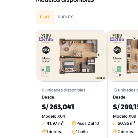
FLAT
DÚPLEX
9 unidades disponibles
15 unidades 
Desde
Desde
S/ 263,041
S/ 299,1
Modelo X04
Modelo X09
41.97 m²
Pisos 2 al 10
50.35 m²
1 dorms.
1 baño
2 dorms.