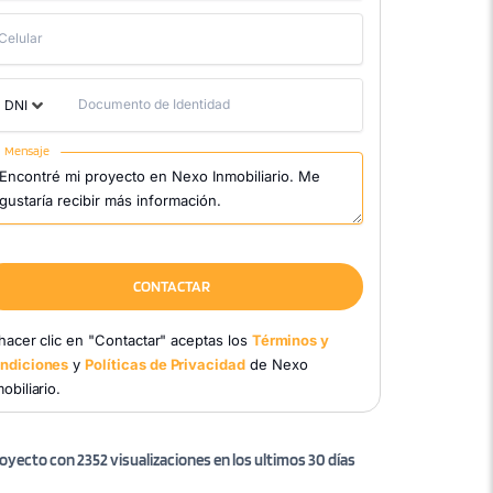
Celular
Documento de Identidad
DNI
Mensaje
CONTACTAR
 hacer clic en "Contactar" aceptas los
Términos y
ndiciones
y
Políticas de Privacidad
de Nexo
obiliario.
oyecto con 2352 visualizaciones en los ultimos 30 días