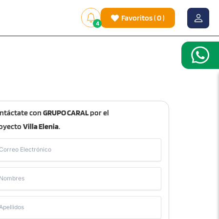
Favoritos
(
0
)
4
ntáctate con
GRUPO CARAL
por el
oyecto
Villa Elenia
.
Correo Electrónico
Nombres
Apellidos