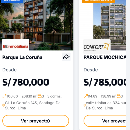
Parque La Coruña
PARQUE MOCHICA 
Desde
Desde
S/ 780,000
S/ 785,000
106.00 - 208.10 m²
3 - 3 dorms.
94.89 - 138.99 m²
3 - 3
Cl. La Coruña 145, Santiago De
calle trinitarias 334 surc
Surco, Lima
De Surco, Lima
Ver proyecto
Ver proyecto