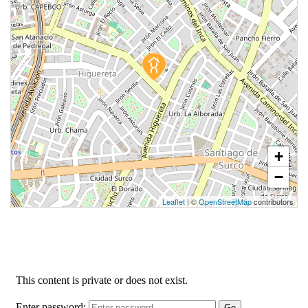
+
−
Leaflet
| ©
OpenStreetMap
contributors