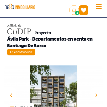
Toggle
(
)
4
naviga
Proyecto
Ávila Park - Departamentos en venta en
Santiago De Surco
En construcción
‹
›