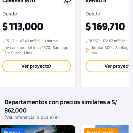
Caminos 1570
KENKO II
Desde
Desde
$ 113,000
$ 169,710
51.17 - 147.43 m²
1 - 3 dorms.
87.57 - 173.67 m²
2 - 3 
av caminos del inca 1570, Santiago
jr kenko 300 , Santiago
De Surco, Lima
Lima
Ver proyecto
Ver proyecto
Departamentos con precios similares a S/
862,000
(Val. referencial $ 253,978)
En planos
En construcción