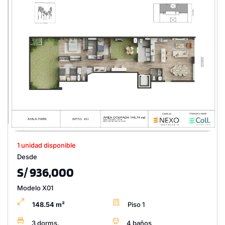
1 unidad disponible
Desde
S/ 936,000
Modelo X01
148.54 m²
Piso 1
3 dorms.
4 baños