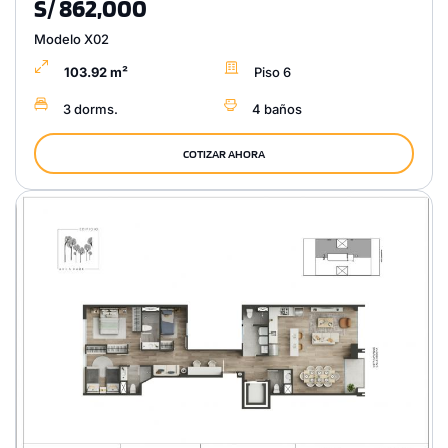
S/ 862,000
Modelo X02
103.92 m²
Piso 6
3 dorms.
4 baños
COTIZAR AHORA