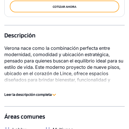
COTIZAR AHORA
Descripción
Verona nace como la combinación perfecta entre
modernidad, comodidad y ubicación estratégica,
pensado para quienes buscan el equilibrio ideal para su
estilo de vida. Este moderno proyecto de nueve pisos,
ubicado en el corazón de Lince, ofrece espacios
diseñados para brindar bienestar, funcionalidad y
exclusividad a ti y tu familia. Cada detalle ha sido
cuidadosamente pensado, incorporando acabados de
Leer la descripción completa
alta calidad y ambientes que destacan por su excelente
distribución. Vivir en Verona significa disfrutar de una
ubicación privilegiada, en la zona más residencial de
Áreas comunes
Lince, a pocos pasos de Jesús María y a solo minutos
de San Isidro. Además, tendrás cerca importantes