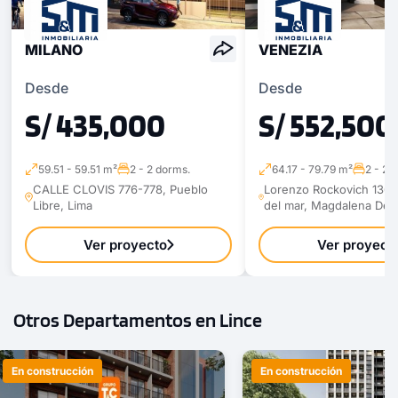
MILANO
VENEZIA
Desde
Desde
S/ 435,000
S/ 552,500
59.51 - 59.51 m²
2 - 2 dorms.
64.17 - 79.79 m²
2 - 2 
CALLE CLOVIS 776-778, Pueblo
Lorenzo Rockovich 136,
Libre, Lima
del mar, Magdalena Del 
Ver proyecto
Ver proyect
Otros Departamentos en Lince
En construcción
En construcción