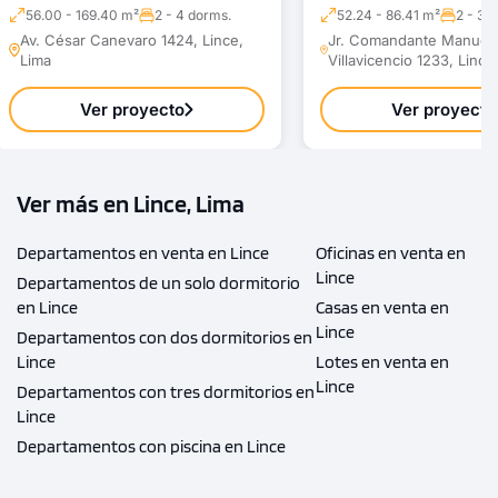
56.00 - 169.40 m²
2 - 4 dorms.
52.24 - 86.41 m²
2 - 3 
Av. César Canevaro 1424, Lince,
Jr. Comandante Manuel
Lima
Villavicencio 1233, Lince
Ver proyecto
Ver proyecto
Ver más en Lince, Lima
Departamentos en venta en Lince
Oficinas en venta en
Lince
Departamentos de un solo dormitorio
en Lince
Casas en venta en
Lince
Departamentos con dos dormitorios en
Lince
Lotes en venta en
Lince
Departamentos con tres dormitorios en
Lince
Departamentos con piscina en Lince