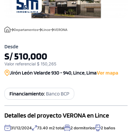
Departamentos
Lince
VERONA
Desde
S/ 510,000
Valor referencial $ 150,265
Jirón León Velarde 930 - 940, Lince, Lima
Ver mapa
Financiamiento:
Banco BCP
Detalles del proyecto VERONA en Lince
31/12/2024
73.40 m2 total
2 dormitorios
2 baños