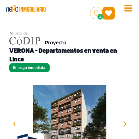
Toggle
(
)
4
naviga
Proyecto
VERONA - Departamentos en venta en
Lince
Entrega inmediata
‹
›