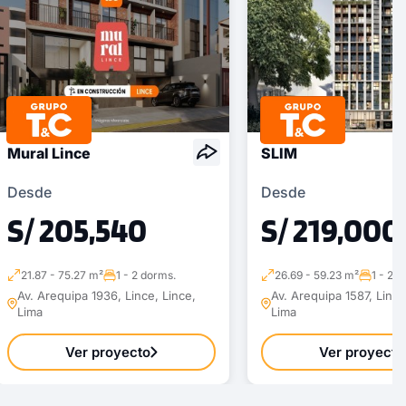
Mural Lince
SLIM
Desde
Desde
S/ 205,540
S/ 219,000
21.87 - 75.27 m²
1 - 2 dorms.
26.69 - 59.23 m²
1 - 2 
Av. Arequipa 1936, Lince, Lince,
Av. Arequipa 1587, Lince
Lima
Lima
Ver proyecto
Ver proyecto