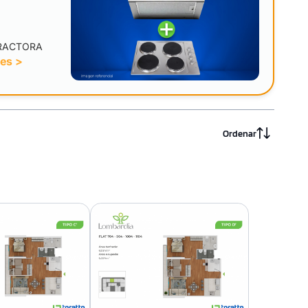
TRACTORA
nes >
Ordenar