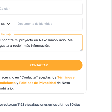
Celular
Documento de Identidad
DNI
Mensaje
CONTACTAR
 hacer clic en "Contactar" aceptas los
Términos y
ndiciones
y
Políticas de Privacidad
de Nexo
obiliario.
oyecto con 1425 visualizaciones en los ultimos 30 días