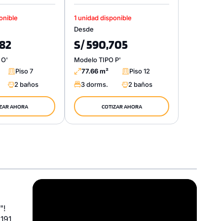
onible
1 unidad disponible
Desde
282
S/ 590,705
 O'
Modelo TIPO P'
Piso 7
77.66 m²
Piso 12
2 baños
3 dorms.
2 baños
ZAR AHORA
COTIZAR AHORA
Video
Player
"!
 191