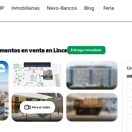
IP
Inmobiliarias
Nexo-Bancos
Blog
Feria
entos en venta en Lince
Entrega inmediata
Co
IN
Mira el video