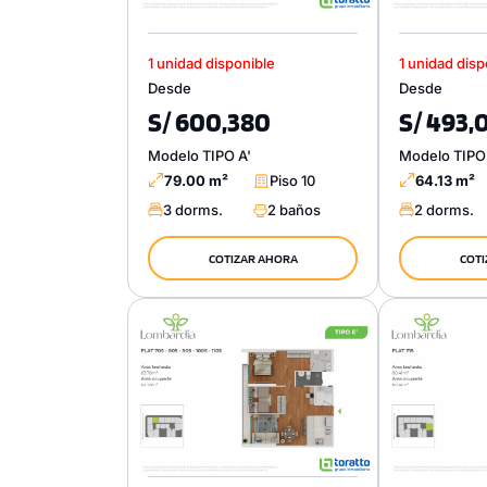
1 unidad disponible
1 unidad disp
Desde
Desde
S/ 600,380
S/ 493,
Modelo TIPO A'
Modelo TIPO
79.00 m²
Piso 10
64.13 m²
3 dorms.
2 baños
2 dorms.
COTIZAR AHORA
COTI