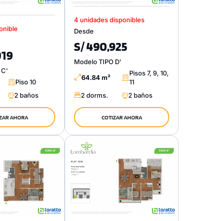
4 unidades disponibles
onible
Desde
S/ 490,925
019
Modelo TIPO D'
 C'
Pisos 7, 9, 10,
64.84 m²
Piso 10
11
2 baños
2 dorms.
2 baños
ZAR AHORA
COTIZAR AHORA