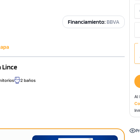
Financiamiento:
BBVA
mapa
 Lince
mitorios
2 baños
Al
Co
Inm
Pr