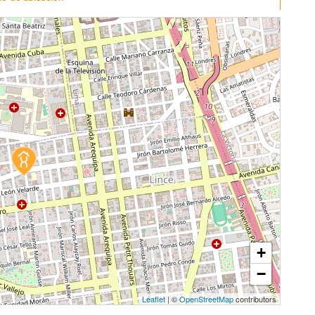
+
−
Leaflet
| ©
OpenStreetMap
contributors