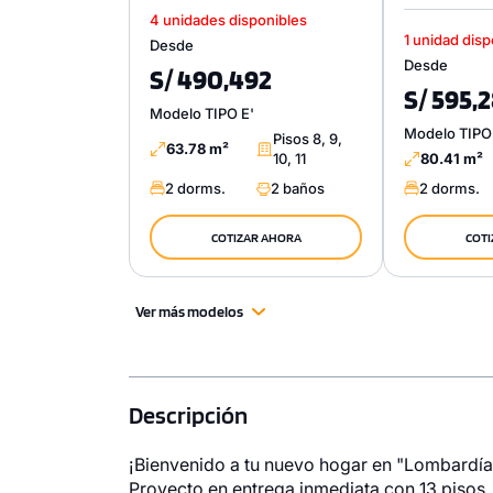
4 unidades disponibles
1 unidad disp
Desde
Desde
S/ 490,492
S/ 595,
Modelo TIPO E'
Modelo TIPO
Pisos 8, 9,
63.78 m²
10, 11
80.41 m²
2 dorms.
2 baños
2 dorms.
COTIZAR AHORA
COTI
Ver más modelos
Descripción
¡Bienvenido a tu nuevo hogar en "Lombardía
Proyecto en entrega inmediata con 13 pisos,