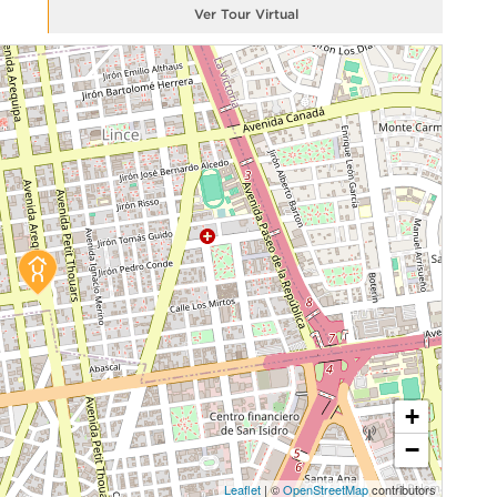
Ver Tour Virtual
+
−
Leaflet
| ©
OpenStreetMap
contributors