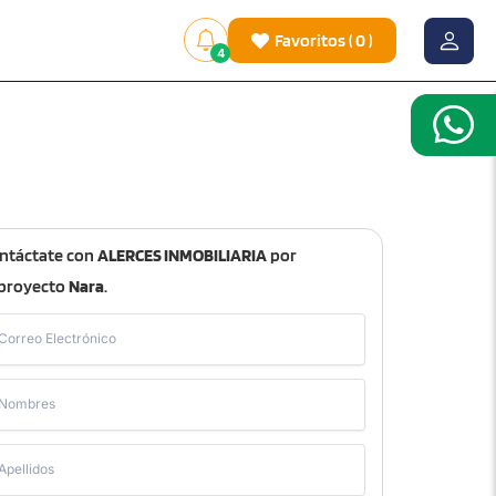
Favoritos
(
0
)
4
ntáctate con
ALERCES INMOBILIARIA
por
 proyecto
Nara
.
Correo Electrónico
Nombres
Apellidos