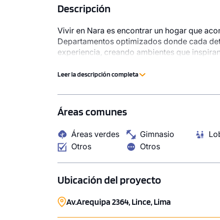
Descripción
Vivir en Nara es encontrar un hogar que aco
Departamentos optimizados donde cada detal
experiencia, creando ambientes que inspira
1 unidad disponible
1 unidad disp
rodeado de personas que buscan lo mismo q
Desde
Desde
Leer la descripción completa
S/ 583,000
S/ 583,
Modelo DUPLEX 2205
Modelo DUP
80.04 m²
Piso 22
79.81 m²
Áreas comunes
2 dorms.
2 baños
2 dorms.
Áreas verdes
Gimnasio
Lo
COTIZAR AHORA
COTI
Otros
Otros
Ubicación del proyecto
Av.Arequipa 2364, Lince, Lima