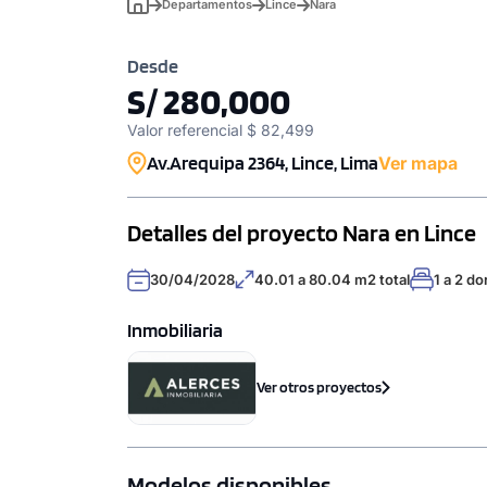
Departamentos
Lince
Nara
Desde
S/ 280,000
Valor referencial $ 82,499
Av.Arequipa 2364, Lince, Lima
Ver mapa
Detalles del proyecto Nara en Lince
30/04/2028
40.01 a 80.04 m2 total
1 a 2 do
Inmobiliaria
Ver otros proyectos
Modelos disponibles