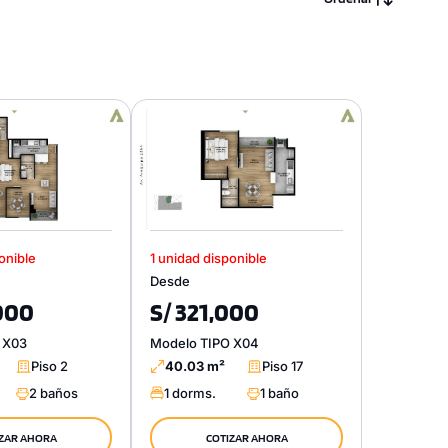
onible
1 unidad disponible
Desde
000
S/ 321,000
 X03
Modelo TIPO X04
Piso 2
40.03 m²
Piso 17
2 baños
1 dorms.
1 baño
ZAR AHORA
COTIZAR AHORA