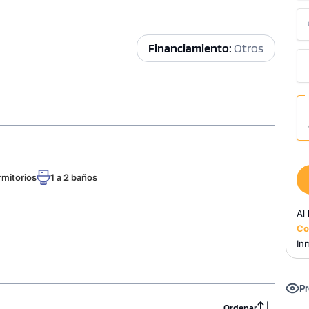
Financiamiento:
Otros
rmitorios
1 a 2 baños
Al
Co
Inm
Pr
Ordenar