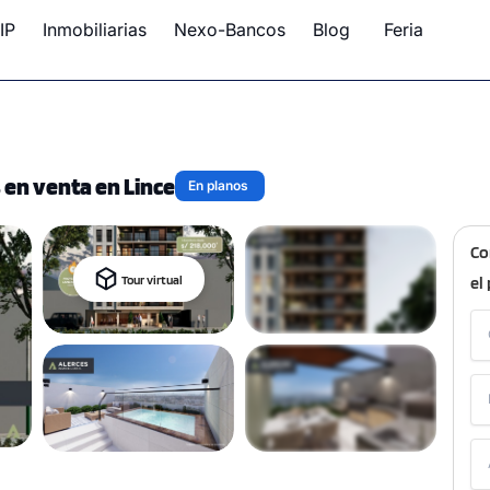
IP
Inmobiliarias
Nexo-Bancos
Blog
Feria
en venta en Lince
En planos
Co
Tour virtual
el