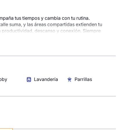
mpaña tus tiempos y cambia con tu rutina.
le suma, y las áreas compartidas extienden tu
n productividad, descanso y conexión. Siempre
onible
ue tú.
000
LEX 2206
Piso 22
2 baños
bby
Lavandería
Parrillas
ZAR AHORA