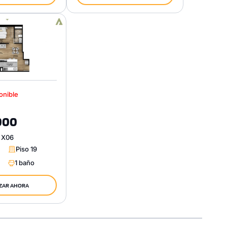
onible
000
 X06
Piso 19
1 baño
ZAR AHORA