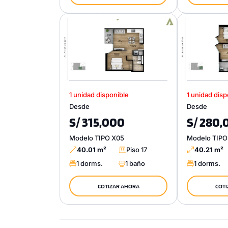
1 unidad disponible
1 unidad disp
Desde
Desde
S/ 315,000
S/ 280,
Modelo TIPO X05
Modelo TIPO
40.01 m²
Piso 17
40.21 m²
1 dorms.
1 baño
1 dorms.
COTIZAR AHORA
COTI