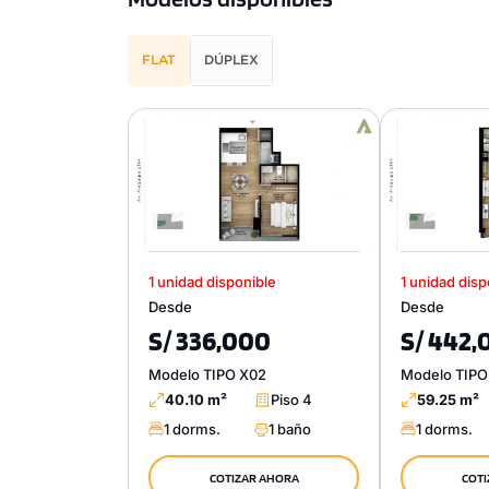
FLAT
DÚPLEX
1 unidad disponible
1 unidad disp
Desde
Desde
S/ 336,000
S/ 442,
Modelo TIPO X02
Modelo TIPO
40.10 m²
Piso 4
59.25 m²
1 dorms.
1 baño
1 dorms.
COTIZAR AHORA
COTI