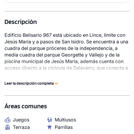
Descripción
Edificio Belisario 967 está ubicado en Lince, límite con
Jesús María y a pasos de San Isidro. Se encuentra a una
cuadra del parque próceres de la independencia, a
media cuadra del parque Georgette y Vallejo y de la
piscina municipal de Jesús María, además cuenta con
acceso directo a la ciclovía de Salaverry, que conecta a
la universidad Pacífico, UPC, colegio Sophianum y
centro comercial Real Plaza Salaverry. Vive cerca de
Leer la descripción completa
todo lo que necesitas lo que hará que tengas más
tiempo para ti. Belisario 967 es un proyecto único en la
1 unidad disponible
zona, con certificación EDGE, donde resalta lo
Áreas comunes
Desde
moderno, sostenible y funcional pensado para crear tus
propias experiencias. PRECIOS MOSTRADOS EN NEXO
S/ 1,079,000
Juegos
Multiusos
INMOBILIARIO INCLUYEN DESCUENTOS VIGENTES.
Modelo 1502
PRECIOS VALIDOS PARA VENTAS CON CRÉDITO
Terraza
Parrillas
HIPOTECARIO TRADICIONAL O CONTADO 100%.