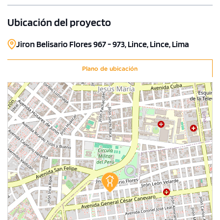
160.73 m²
Piso 15
Ubicación del proyecto
3 dorms.
4 baños
COTIZAR AHORA
Jiron Belisario Flores 967 - 973, Lince, Lince, Lima
Plano de ubicación