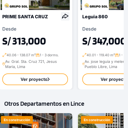
PRIME SANTA CRUZ
Leguia 860
Desde
Desde
S/ 313,000
S/ 347,000
40.06 - 138.07 m²
1 - 3 dorms.
40.01 - 119.40 m²
1 - 3
Av. Gral. Sta. Cruz 721, Jesus
Av. jose leguia y melen
Maria, Lima
Pueblo Libre, Lima
Ver proyecto
Ver proyecto
Otros Departamentos en Lince
En construcción
En construcción