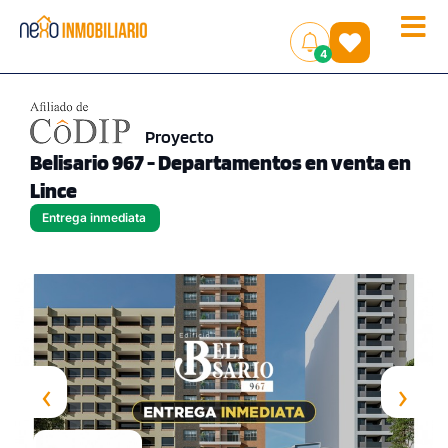
Toggle
(
)
4
naviga
Proyecto
Belisario 967 - Departamentos en venta en
Lince
Entrega inmediata
‹
›