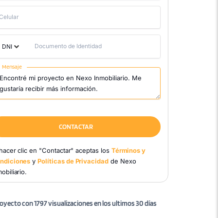
Celular
Documento de Identidad
DNI
Mensaje
CONTACTAR
 hacer clic en "Contactar" aceptas los
Términos y
ndiciones
y
Políticas de Privacidad
de Nexo
obiliario.
oyecto con 1797 visualizaciones en los ultimos 30 días