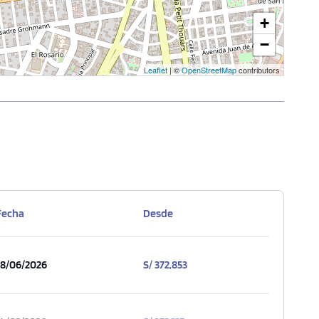
+
−
Leaflet
| ©
OpenStreetMap
contributors
Fecha
Desde
18/06/2026
S/ 372,853