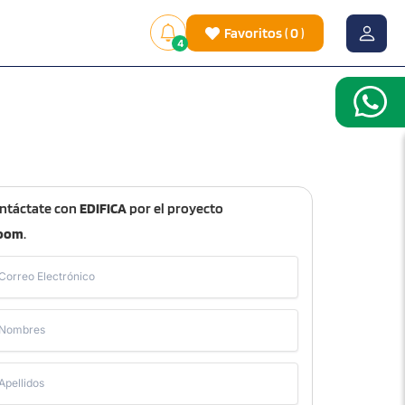
Favoritos
(
0
)
4
ntáctate con
EDIFICA
por el proyecto
oom
.
Correo Electrónico
Nombres
Apellidos