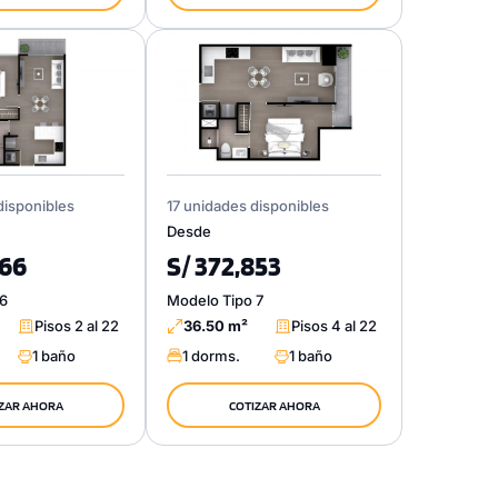
disponibles
17 unidades disponibles
Desde
366
S/ 372,853
 6
Modelo Tipo 7
Pisos 2 al 22
36.50 m²
Pisos 4 al 22
1 baño
1 dorms.
1 baño
ZAR AHORA
COTIZAR AHORA