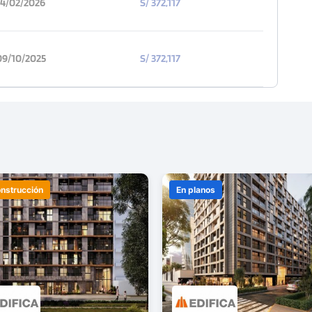
14/02/2026
S/ 372,117
09/10/2025
S/ 372,117
onstrucción
En planos