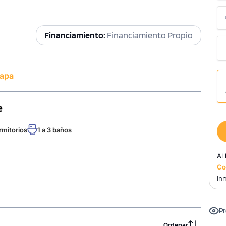
Financiamiento:
Financiamiento Propio
apa
e
rmitorios
1 a 3 baños
Al
Co
Inm
Pr
Ordenar