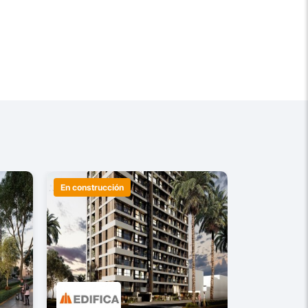
En construcción
En construcc