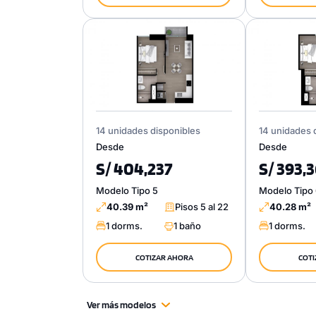
14 unidades disponibles
14 unidades 
Desde
Desde
S/ 404,237
S/ 393,
Modelo Tipo 5
Modelo Tipo
40.39 m²
Pisos 5 al 22
40.28 m²
1 dorms.
1 baño
1 dorms.
COTIZAR AHORA
COTI
Ver más modelos