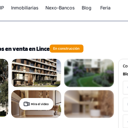
IP
Inmobiliarias
Nexo-Bancos
Blog
Feria
s en venta en Lince
En construcción
Co
Bl
Mira el video