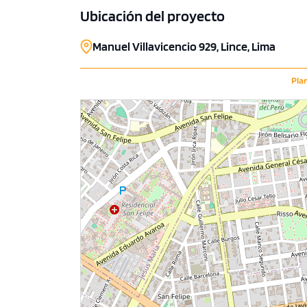
Ubicación del proyecto
COTIZAR AHORA
Manuel Villavicencio 929, Lince, Lima
Pla