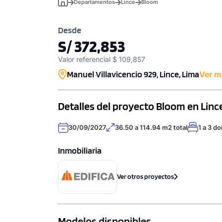
Departamentos
Lince
Bloom
Desde
S/ 372,853
Valor referencial $ 109,857
Manuel Villavicencio 929, Lince, Lima
Ver m
Detalles del proyecto Bloom en Linc
30/09/2027
36.50 a 114.94 m2 total
1 a 3 do
Inmobiliaria
Ver otros proyectos
Modelos disponibles