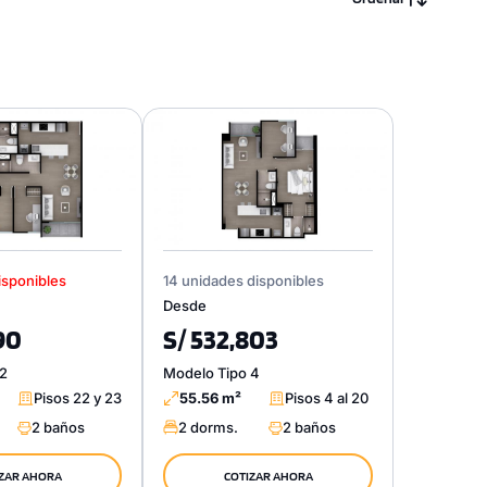
isponibles
14 unidades disponibles
Desde
90
S/ 532,803
 2
Modelo Tipo 4
Pisos 22 y 23
55.56 m²
Pisos 4 al 20
2 baños
2 dorms.
2 baños
ZAR AHORA
COTIZAR AHORA