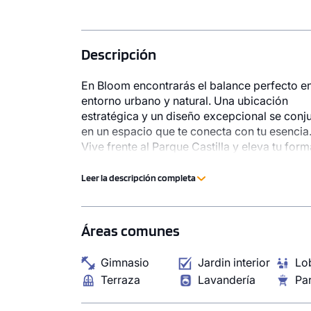
1 unidad disponible
1 unidad disp
Desde
Desde
Descripción
S/ 933,570
S/ 727,
En Bloom encontrarás el balance perfecto e
Modelo Tipo 14
Modelo Tipo 
entorno urbano y natural. Una ubicación
103.48 m²
Piso 23
79.25 m²
estratégica y un diseño excepcional se conj
3 dorms.
3 baños
2 dorms.
en un espacio que te conecta con tu esencia
Vive frente al Parque Castilla y eleva tu for
COTIZAR AHORA
COTI
disfrutar la ciudad.
Leer la descripción completa
1 unidad disponible
Desde
Áreas comunes
S/ 1,036,959
Modelo Tipo 18
Gimnasio
Jardin interior
Lo
114.94 m²
Piso 23
Terraza
Lavandería
Par
3 dorms.
2 baños