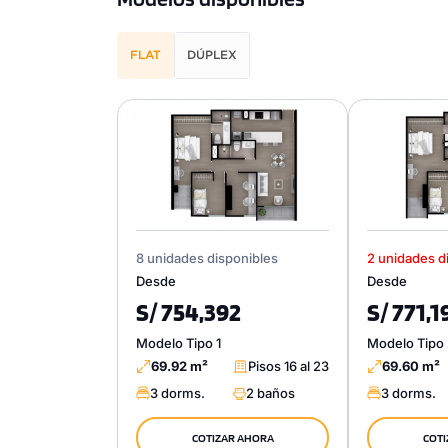
FLAT
DÚPLEX
8 unidades disponibles
2 unidades d
Desde
Desde
S/ 754,392
S/ 771,1
Modelo Tipo 1
Modelo Tipo
69.92 m²
Pisos 16 al 23
69.60 m²
3 dorms.
2 baños
3 dorms.
COTIZAR AHORA
COTI