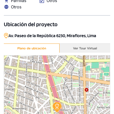
Parrillas
Otros
Modelo TIPO - 14
Otros
99.55 m²
Piso 19
Ubicación del proyecto
2 dorms.
3 baños
COTIZAR AHORA
Av. Paseo de la República 6230, Miraflores, Lima
Plano de ubicación
Ver Tour Virtual