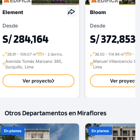
Element
Bloom
Desde
Desde
S/ 284,164
S/ 372,853
28.91 - 106.07 m²
1 - 2 dorms.
36.50 - 114.94 m²
1 - 3
Avenida Tomás Marsano 385,
Manuel Villavicencio 929
Surquillo, Lima
Lima
Ver proyecto
Ver proyecto
Otros Departamentos en Miraflores
En planos
En planos