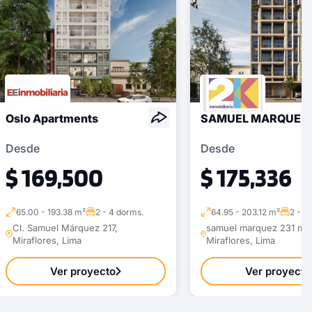
Oslo Apartments
SAMUEL MARQUEZ 
Desde
Desde
$ 169,500
$ 175,336
65.00 - 193.38 m²
2 - 4 dorms.
64.95 - 203.12 m²
2 - 3
Cl. Samuel Márquez 217,
samuel marquez 231 mira
Miraflores, Lima
Miraflores, Lima
Ver proyecto
Ver proyecto