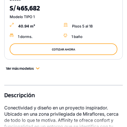
S/ 465,682
Modelo TIPO 1
40.94 m²
Pisos 5 al 18
1 dorms.
1 baño
COTIZAR AHORA
Ver más modelos
1 unidad disponible
Desde
Descripción
S/ 1,045,203
Conectividad y diseño en un proyecto inspirador.
Modelo TIPO - 12
Ubicado en una zona privilegiada de Miraflores, cerca
119.05 m²
Piso 19
de todo lo que te motiva. Affinity te ofrece confort y
funcionalidad en un entorno que se identifica con tu