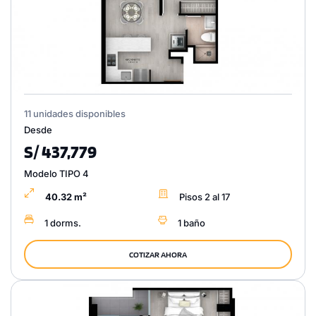
11 unidades disponibles
Desde
S/ 437,779
Modelo TIPO 4
40.32 m²
Pisos 2 al 17
1 dorms.
1 baño
COTIZAR AHORA