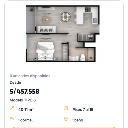
6 unidades disponibles
Desde
S/ 457,558
Modelo TIPO 6
40.11 m²
Pisos 7 al 19
1 dorms.
1 baño