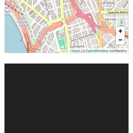
+
−
Leaflet
| ©
OpenStreetMap
contributors