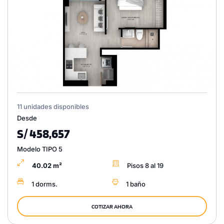
11 unidades disponibles
Desde
S/ 458,657
Modelo TIPO 5
40.02 m²
Pisos 8 al 19
1 dorms.
1 baño
COTIZAR AHORA