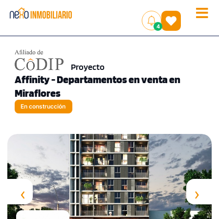
Toggle
(
)
4
naviga
Proyecto
Affinity - Departamentos en venta en
Miraflores
En construcción
‹
›