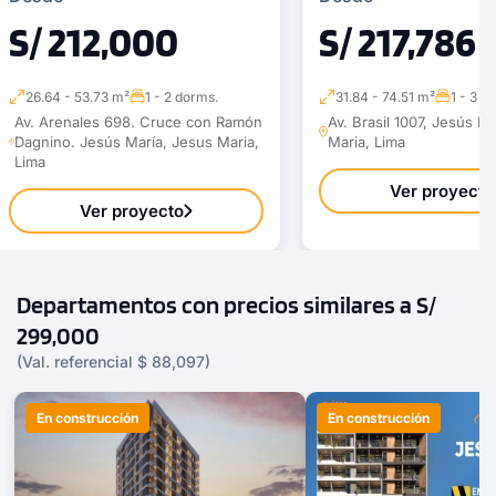
S/ 212,000
S/ 217,786
26.64 - 53.73 m²
1 - 2 dorms.
31.84 - 74.51 m²
1 - 3 d
Av. Arenales 698. Cruce con Ramón
Av. Brasil 1007, Jesús M
Dagnino. Jesús María, Jesus Maria,
Maria, Lima
Lima
Ver proyecto
Ver proyecto
Departamentos con precios similares a S/
299,000
(Val. referencial $ 88,097)
En construcción
En construcción