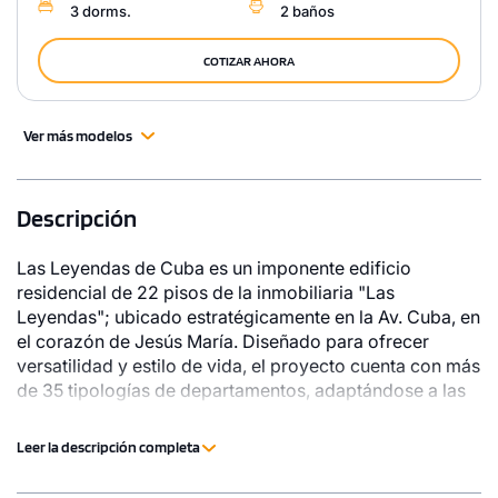
3 dorms.
2 baños
COTIZAR AHORA
Ver más modelos
Descripción
Las Leyendas de Cuba es un imponente edificio
residencial de 22 pisos de la inmobiliaria "Las
Leyendas"; ubicado estratégicamente en la Av. Cuba, en
el corazón de Jesús María. Diseñado para ofrecer
versatilidad y estilo de vida, el proyecto cuenta con más
de 35 tipologías de departamentos, adaptándose a las
distintas necesidades y momentos de sus residentes. Su
arquitectura destaca por contar con tres frentes,
Leer la descripción completa
brindando mayor iluminación natural, ventilación y
vistas privilegiadas hacia la Av. Cuba, Av. Guisse y Av.