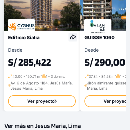
Edificio Sialia
GUISSE 1060
Desde
Desde
S/ 285,422
S/ 290,00
40.00 - 150.71 m²
1 - 3 dorms.
37.34 - 84.53 m²
1 - 3 
Av. 6 de Agosto 1184, Jesús María,
Jirón almirante guisse 
Jesus Maria, Lima
Maria, Lima
Ver proyecto
Ver proyect
Ver más en Jesus Maria, Lima