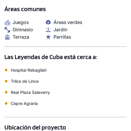
General Córdova. Además, incorpora una completa
Áreas comunes
propuesta de áreas comunes pensadas para el
bienestar, la conexión y la vida urbana contemporánea.
Juegos
Áreas verdes
Gimnasio
Jardín
Terraza
Parrillas
Las Leyendas de Cuba está cerca a:
●
Hospital Rebagliati
●
Trilce de Lince
●
Real Plaza Salaverry
●
Cepre Agraria
Ubicación del proyecto