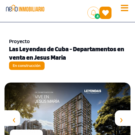
Toggle
(
)
4
naviga
Proyecto
Las Leyendas de Cuba - Departamentos en
venta en Jesus Maria
En construcción
‹
›