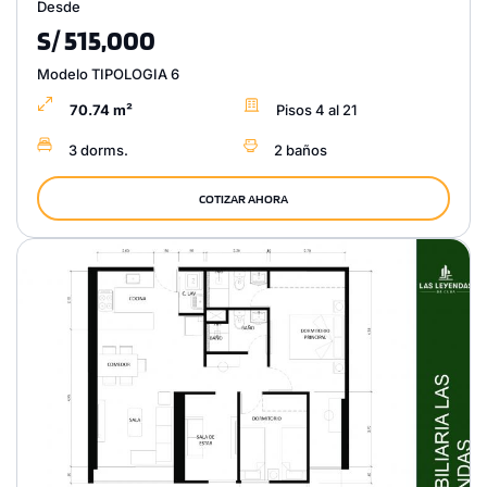
Desde
S/ 515,000
Modelo TIPOLOGIA 6
70.74 m²
Pisos 4 al 21
3 dorms.
2 baños
COTIZAR AHORA