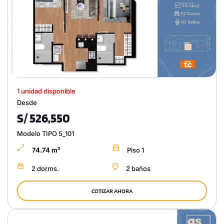
1 unidad disponible
Desde
S/ 526,550
Modelo TIPO 5_101
74.74 m²
Piso 1
2 dorms.
2 baños
COTIZAR AHORA