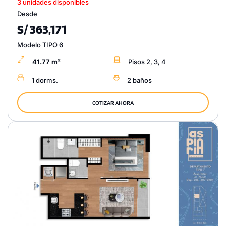
3 unidades disponibles
Desde
S/ 363,171
Modelo TIPO 6
41.77 m²
Pisos 2, 3, 4
1 dorms.
2 baños
COTIZAR AHORA