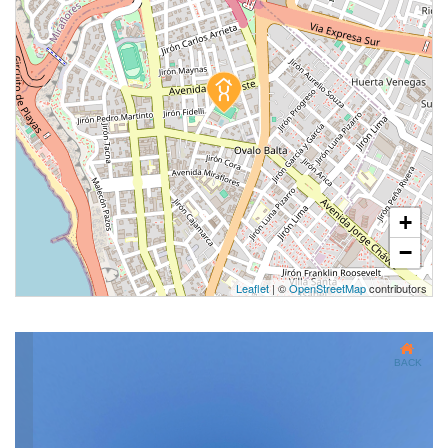
+
−
Leaflet
| ©
OpenStreetMap
contributors