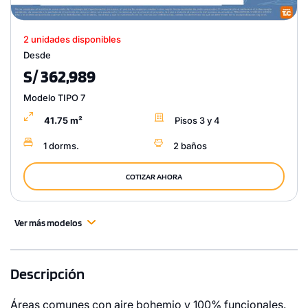
2 unidades disponibles
Desde
S/ 362,989
Modelo TIPO 7
41.75 m²
Pisos 3 y 4
1 dorms.
2 baños
COTIZAR AHORA
Ver más modelos
Descripción
Áreas comunes con aire bohemio y 100% funcionales.