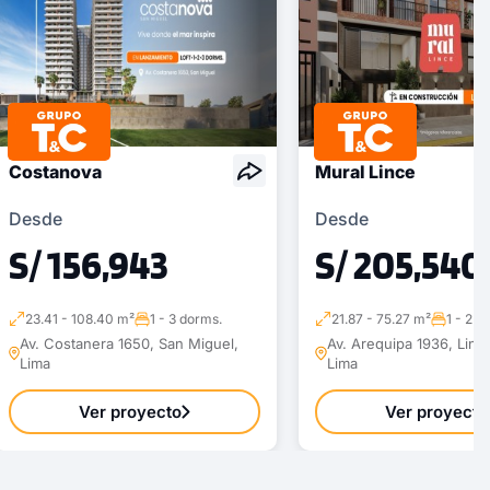
Costanova
Mural Lince
Desde
Desde
S/ 156,943
S/ 205,540
23.41 - 108.40 m²
1 - 3 dorms.
21.87 - 75.27 m²
1 - 2 d
Av. Costanera 1650, San Miguel,
Av. Arequipa 1936, Lince
Lima
Lima
Ver proyecto
Ver proyecto