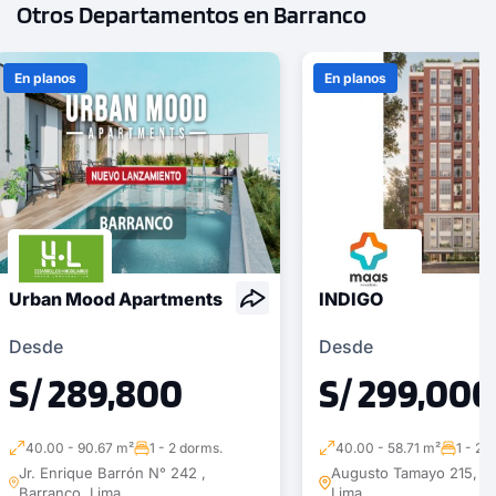
Otros Departamentos en Barranco
En planos
En planos
Urban Mood Apartments
INDIGO
Desde
Desde
S/ 289,800
S/ 299,000
40.00 - 90.67 m²
1 - 2 dorms.
40.00 - 58.71 m²
1 - 2 
Jr. Enrique Barrón N° 242 ,
Augusto Tamayo 215, Ba
Barranco, Lima
Lima