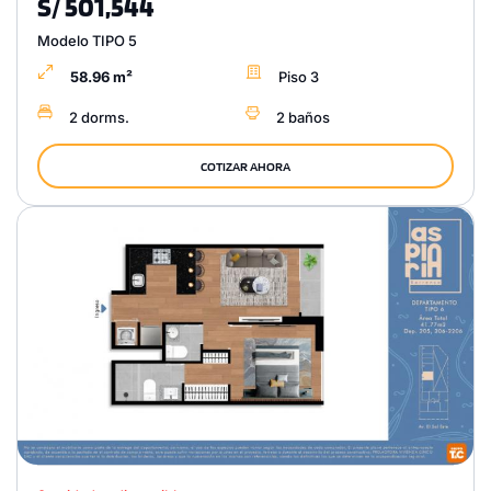
S/ 501,544
Modelo TIPO 5
58.96 m²
Piso 3
2 dorms.
2 baños
COTIZAR AHORA