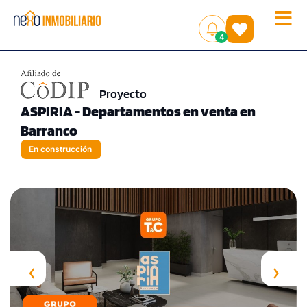
Toggle
(
)
4
naviga
Proyecto
ASPIRIA - Departamentos en venta en
Barranco
En construcción
‹
›