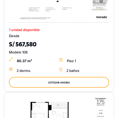
1 unidad disponible
Desde
S/ 567,580
Modelo 106
60.37 m²
Piso 1
2 dorms.
2 baños
COTIZAR AHORA