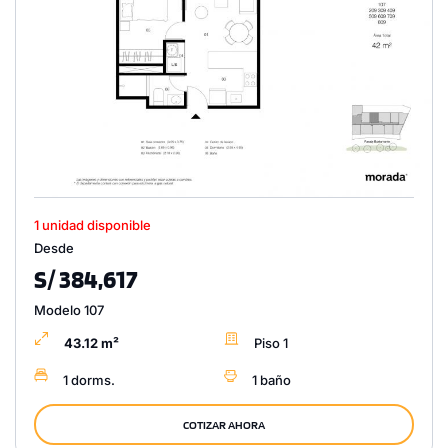
1 unidad disponible
Desde
S/ 384,617
Modelo 107
43.12 m²
Piso 1
1 dorms.
1 baño
COTIZAR AHORA