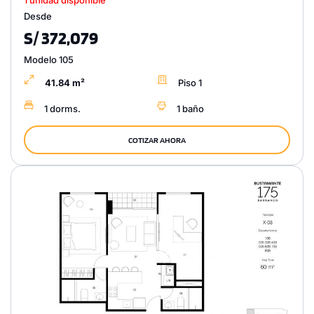
1 unidad disponible
Desde
S/ 372,079
Modelo 105
41.84 m²
Piso 1
1 dorms.
1 baño
COTIZAR AHORA