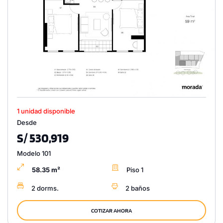
1 unidad disponible
Desde
S/ 530,919
Modelo 101
58.35 m²
Piso 1
2 dorms.
2 baños
COTIZAR AHORA