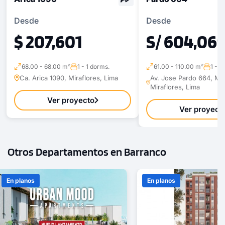
Desde
Desde
$ 207,601
S/ 604,06
68.00 - 68.00 m²
1 - 1 dorms.
61.00 - 110.00 m²
1 - 3
Ca. Arica 1090, Miraflores, Lima
Av. Jose Pardo 664, Mir
Miraflores, Lima
Ver proyecto
Ver proyect
Otros Departamentos en Barranco
En planos
En planos