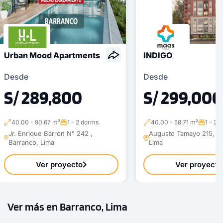
Urban Mood Apartments
INDIGO
Desde
Desde
S/ 289,800
S/ 299,000
40.00 - 90.67 m²
1 - 2 dorms.
40.00 - 58.71 m²
1 - 2 
Jr. Enrique Barrón N° 242 ,
Augusto Tamayo 215, Ba
Barranco, Lima
Lima
Ver proyecto
Ver proyecto
Ver más en Barranco, Lima