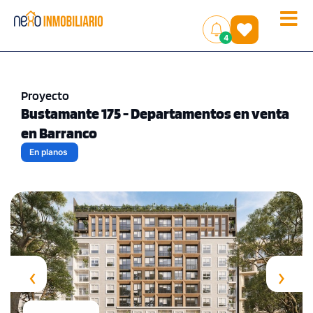
Toggle
(
)
4
naviga
Proyecto
Bustamante 175 - Departamentos en venta
en Barranco
En planos
‹
›