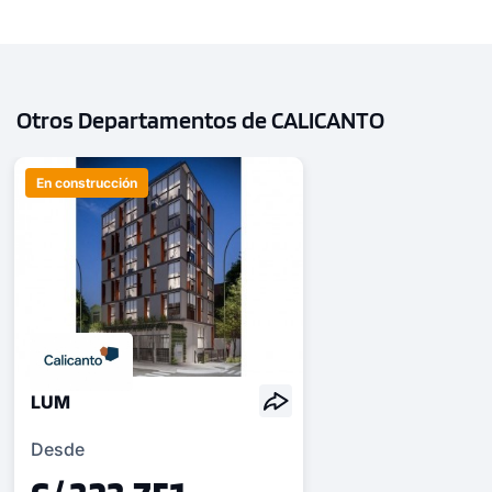
Modelo 708
136.45 m²
Piso 7
3 dorms.
3 baños
Otros Departamentos de CALICANTO
COTIZAR AHORA
En construcción
LUM
Desde