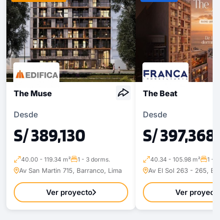
The Muse
The Beat
Desde
Desde
S/ 389,130
S/ 397,368
40.00 - 119.34 m²
1 - 3 dorms.
40.34 - 105.98 m²
1 - 
Av San Martin 715, Barranco, Lima
Av El Sol 263 - 265, Ba
Ver proyecto
Ver proyect