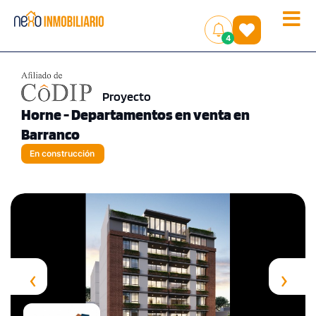
Toggle
(
)
4
naviga
Proyecto
Horne - Departamentos en venta en
Barranco
En construcción
‹
›