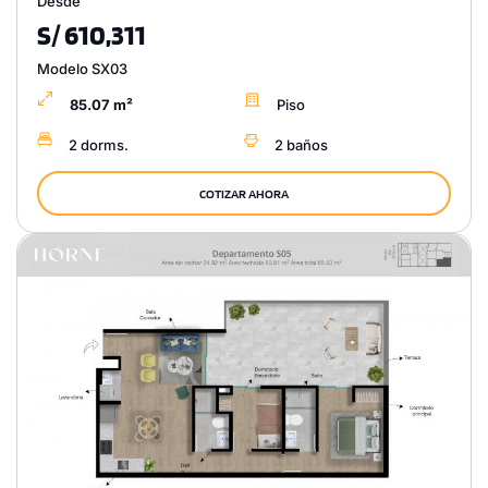
Desde
S/ 610,311
Modelo SX03
85.07 m²
Piso
2 dorms.
2 baños
COTIZAR AHORA