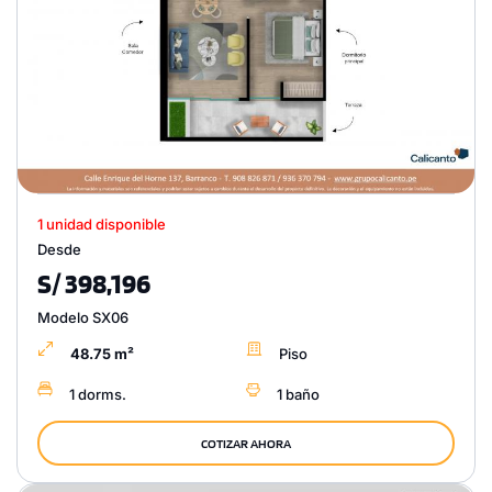
1 unidad disponible
Desde
S/ 398,196
Modelo SX06
48.75 m²
Piso
1 dorms.
1 baño
COTIZAR AHORA