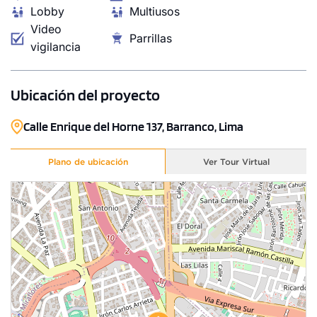
Lobby
Multiusos
Video
1 unidad disponible
Parrillas
vigilancia
Desde
S/ 836,156
Ubicación del proyecto
Modelo 704
115.64 m²
Piso 7
Calle Enrique del Horne 137, Barranco, Lima
2 dorms.
2 baños
Plano de ubicación
Ver Tour Virtual
COTIZAR AHORA