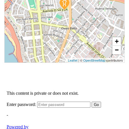
+
1 unidad disponible
−
Desde
S/ 900,741
Leaflet
| ©
OpenStreetMap
contributors
Modelo 706
121.11 m²
Piso 7
2 dorms.
1 baño
COTIZAR AHORA