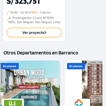
S/ 323,751
1 unidad disponible
43.85 - 62.25 m²
1 - 3 dorms.
Desde
Jr. Prolongación Cuzco N°1093-
1095, San Miguel, San Miguel, Lima
S/ 900,741
Modelo 709
Ver proyecto
123.22 m²
Piso 7
2 dorms.
3 baños
Otros Departamentos en Barranco
COTIZAR AHORA
En planos
En planos