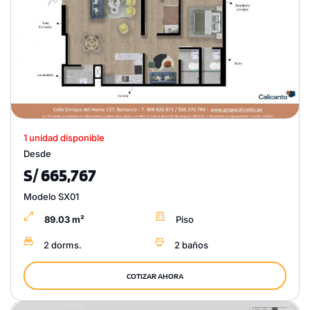
1 unidad disponible
Desde
S/ 665,767
Modelo SX01
89.03 m²
Piso
2 dorms.
2 baños
COTIZAR AHORA