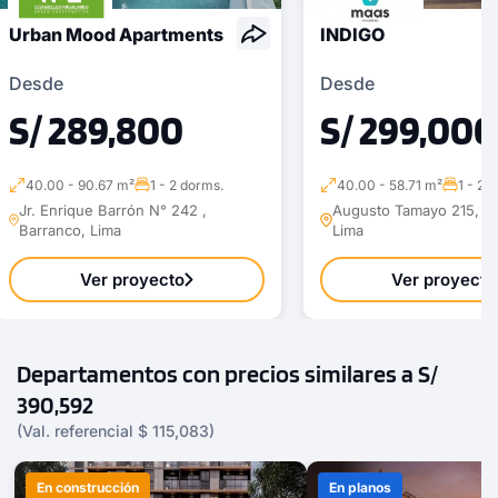
Urban Mood Apartments
INDIGO
Desde
Desde
S/ 289,800
S/ 299,000
1 unidad disponible
40.00 - 90.67 m²
1 - 2 dorms.
40.00 - 58.71 m²
1 - 2 
Desde
Jr. Enrique Barrón N° 242 ,
Augusto Tamayo 215, Ba
Barranco, Lima
Lima
S/ 836,156
Modelo 702
Ver proyecto
Ver proyecto
115.05 m²
Piso 7
2 dorms.
2 baños
Departamentos con precios similares a S/
390,592
COTIZAR AHORA
(Val. referencial $ 115,083)
En construcción
En planos