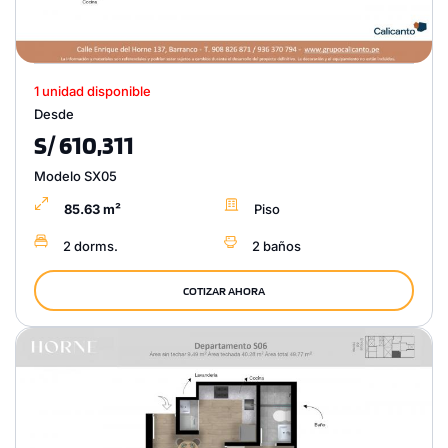
1 unidad disponible
Desde
S/ 610,311
Modelo SX05
85.63 m²
Piso
2 dorms.
2 baños
COTIZAR AHORA