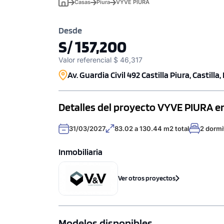
Casas
Piura
VYVE PIURA
Desde
S/ 157,200
Valor referencial $ 46,317
Av. Guardia Civil 492 Castilla Piura, Castilla,
Detalles del proyecto VYVE PIURA e
31/03/2027
83.02 a 130.44 m2 total
2 dormi
Inmobiliaria
Ver otros proyectos
Modelos disponibles