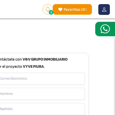
Favoritos
(
0
)
2
ntáctate con
V&V GRUPO INMOBILIARIO
r el proyecto
VYVE PIURA
.
Correo Electrónico
Nombres
Apellidos