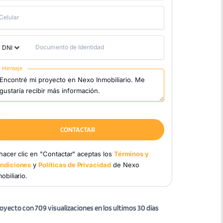
Celular
Documento de Identidad
DNI
Mensaje
CONTACTAR
 hacer clic en "Contactar" aceptas los
Términos y
ndiciones
y
Políticas de Privacidad
de Nexo
obiliario.
oyecto con 709 visualizaciones en los ultimos 30 días