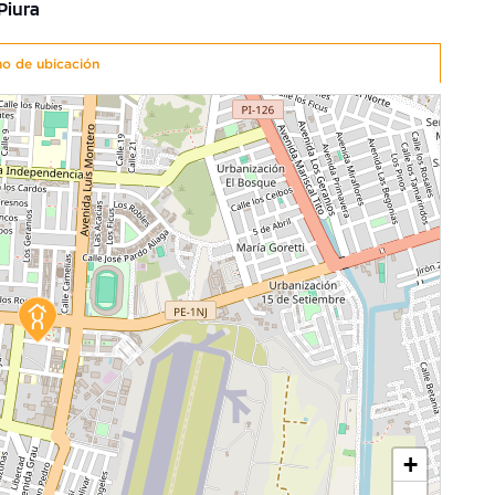
 Piura
no de ubicación
+