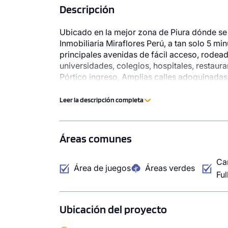
Descripción
Ubicado en la mejor zona de Piura dónde se 
Inmobiliaria Miraflores Perú, a tan solo 5 mi
principales avenidas de fácil acceso, rodead
universidades, colegios, hospitales, restaur
Pórtico ingreso, Amplias calles adoquinadas,
Lotes comerciales, Agua, luz y desagüe.​
Leer la descripción completa
Áreas comunes
Ca
Área de juegos
Áreas verdes
Ful
Ubicación del proyecto