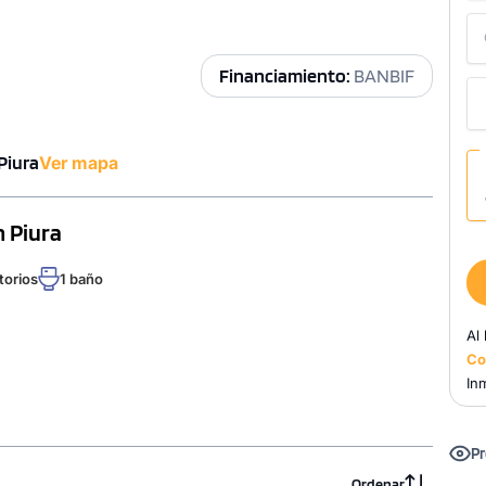
Financiamiento:
BANBIF
 Piura
Ver mapa
n Piura
torios
1 baño
Al
Co
Inm
Pr
Ordenar