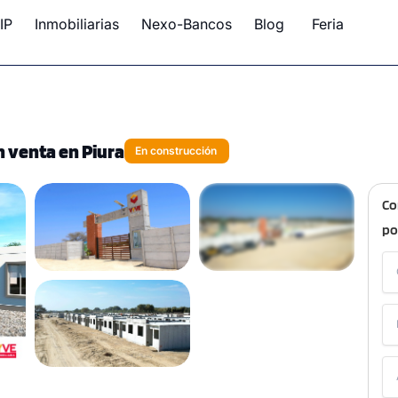
IP
Inmobiliarias
Nexo-Bancos
Blog
Feria
 venta en Piura
En construcción
Co
po