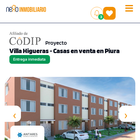
Toggle
(
)
3
naviga
Proyecto
Villa Higueras - Casas en venta en Piura
Entrega inmediata
‹
›