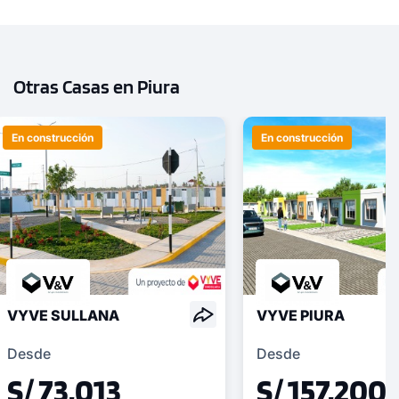
Otras Casas en Piura
En construcción
En construcción
VYVE SULLANA
VYVE PIURA
Desde
Desde
S/ 73,013
S/ 157,200