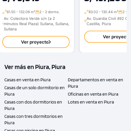
61.50 - 132.06 m²
2 - 2 dorms.
83.02 - 130.44 m²
2 - 2
Av. Colectora Verde s/n (a 2
Av. Guardia Civil 492 Cast
minutos Real Plaza) Sullana, Sullana,
Castilla, Piura
Sullana
Ver proyecto
Ver proyecto
Ver más en Piura, Piura
Casas en venta en Piura
Departamentos en venta en
Piura
Casas de un solo dormitorio en
Piura
Oficinas en venta en Piura
Casas con dos dormitorios en
Lotes en venta en Piura
Piura
Casas con tres dormitorios en
Piura
Casas con piscina en Piura