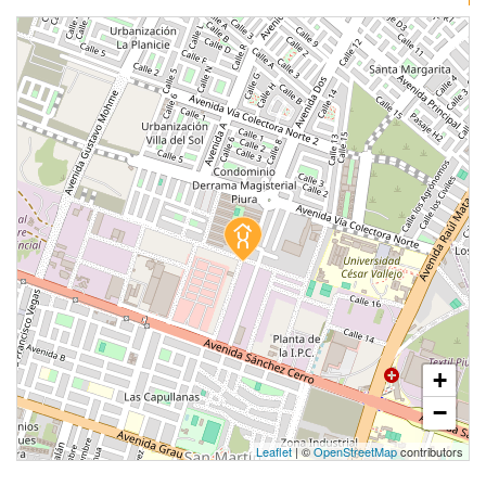
+
−
Leaflet
| ©
OpenStreetMap
contributors