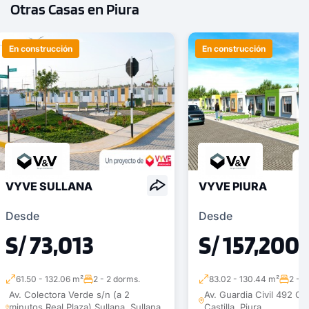
Otras Casas en Piura
En construcción
En construcción
VYVE SULLANA
VYVE PIURA
Desde
Desde
S/ 73,013
S/ 157,200
61.50 - 132.06 m²
2 - 2 dorms.
83.02 - 130.44 m²
2 - 2
Av. Colectora Verde s/n (a 2
Av. Guardia Civil 492 Cast
minutos Real Plaza) Sullana, Sullana,
Castilla, Piura