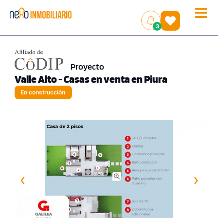
Toggle
(
)
3
naviga
Proyecto
Valle Alto - Casas en venta en Piura
En construcción
‹
›