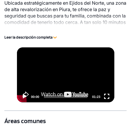
Ubicada estratégicamente en Ejidos del Norte, una zona
de alta revalorización en Piura, te ofrece la paz y
seguridad que buscas para tu familia, combinada con la
comodidad de tenerlo todo cerca. A tan solo 10 minutos
de la ciudad, estarás conectado con las principales
universidades y colegios de Piura, garantizando una
Leer la descripción completa
excelente educación y un fácil acceso a todas las
comodidades urbanas. ¡Imagina un hogar donde cada
Video
día es un nuevo comienzo!
Player
00:00
01:23
Áreas comunes