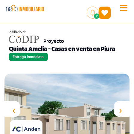
Toggle
(
)
2
naviga
Proyecto
Quinta Amelia - Casas en venta en Piura
Entrega inmediata
‹
›