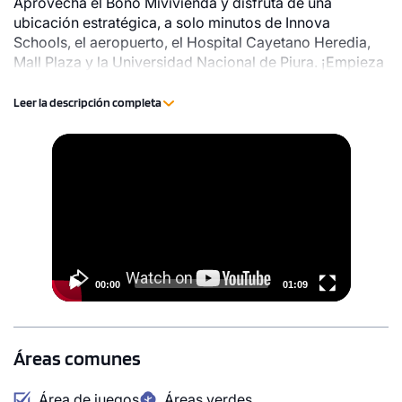
Aprovecha el Bono Mivivienda y disfruta de una
ubicación estratégica, a solo minutos de Innova
Schools, el aeropuerto, el Hospital Cayetano Heredia,
Mall Plaza y la Universidad Nacional de Piura. ¡Empieza
a construir tus mejores momentos en Quinta Amelia!
Leer la descripción completa
Video
Player
00:00
01:09
Áreas comunes
Área de juegos
Áreas verdes