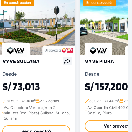
En construcción
En construcción
VYVE SULLANA
VYVE PIURA
Desde
Desde
S/ 73,013
S/ 157,200
61.50 - 132.06 m²
2 - 2 dorms.
83.02 - 130.44 m²
2 - 2
Av. Colectora Verde s/n (a 2
Av. Guardia Civil 492 Cast
minutos Real Plaza) Sullana, Sullana,
Castilla, Piura
Sullana
Ver proyecto
Ver proyecto