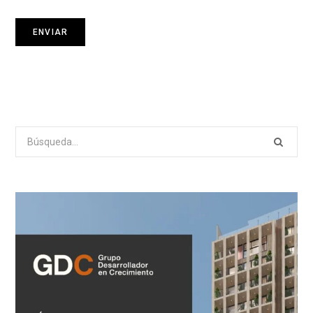
Search
for: