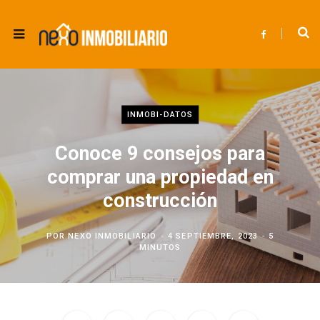
F
a
c
e
b
o
o
k
INMOBI-DATOS
Conoce 9 consejos para
comprar una propiedad en
construcción
POR
NEXO INMOBILIARIO
4 SEPTIEMBRE, 2023
5
MINUTOS