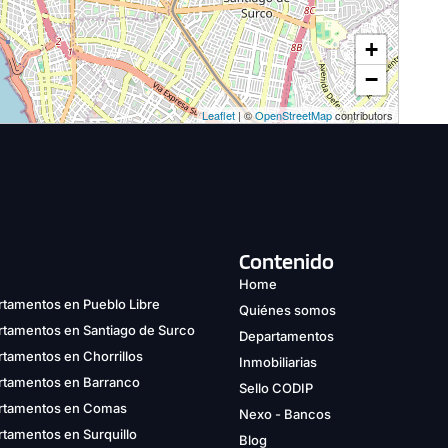
+
−
Leaflet
| ©
OpenStreetMap
contributors
Contenido
Home
tamentos en Pueblo Libre
Quiénes somos
rtamentos en Santiago de Surco
Departamentos
tamentos en Chorrillos
Inmobiliarias
rtamentos en Barranco
Sello CODIP
rtamentos en Comas
Nexo - Bancos
tamentos en Surquillo
Blog