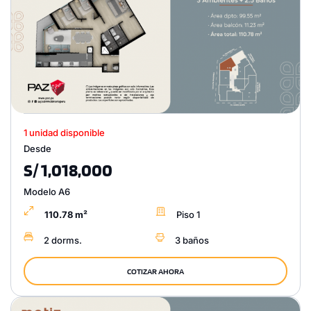
1 unidad disponible
Desde
S/ 1,018,000
Modelo A6
110.78 m²
Piso 1
2 dorms.
3 baños
COTIZAR AHORA