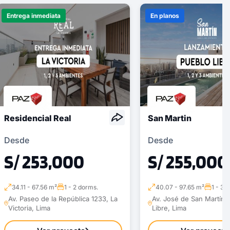
COTIZAR AHORA
Entrega inmediata
En planos
Residencial Real
San Martin
Desde
Desde
S/ 253,000
S/ 255,000
34.11 - 67.56 m²
1 - 2 dorms.
40.07 - 97.65 m²
1 - 3 
Av. Paseo de la República 1233, La
Av. José de San Martín 
Victoria, Lima
Libre, Lima