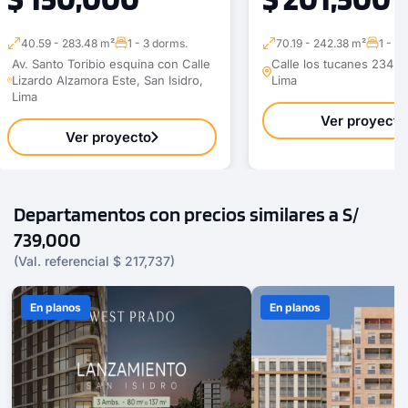
40.59 - 283.48 m²
1 - 3 dorms.
70.19 - 242.38 m²
1 - 4
Av. Santo Toribio esquina con Calle
Calle los tucanes 234, S
Lizardo Alzamora Este, San Isidro,
Lima
Lima
Ver proyecto
Ver proyecto
Departamentos con precios similares a S/
739,000
(Val. referencial $ 217,737)
En planos
En planos