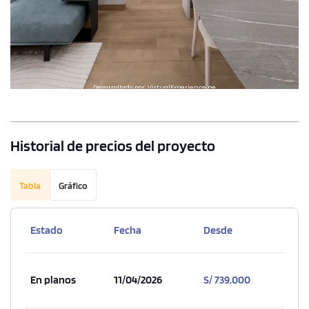
Historial de precios del proyecto
1 unidad disponible
Desde
Tabla
Gráfico
S/ 1,894,000
Modelo B9
Estado
Fecha
Desde
253.04 m²
Piso 6
3 dorms.
4 baños
En planos
11/04/2026
S/ 739,000
COTIZAR AHORA