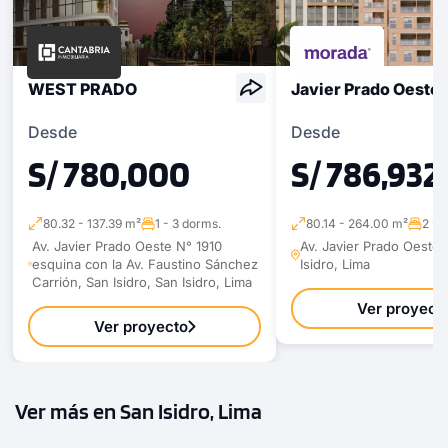
WEST PRADO
Javier Prado Oeste
Desde
Desde
S/ 780,000
S/ 786,932
80.32 - 137.39 m²
1 - 3 dorms.
80.14 - 264.00 m²
2 - 
Av. Javier Prado Oeste N° 1910
Av. Javier Prado Oeste 
esquina con la Av. Faustino Sánchez
Isidro, Lima
Carrión, San Isidro, San Isidro, Lima
Ver proyect
Ver proyecto
Ver más en San Isidro, Lima