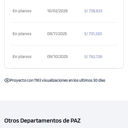
En planos
10/02/2026
S/ 738,633
En planos
08/11/2025
S/ 731,320
En planos
09/10/2025
S/ 762,726
1 unidad disponible
Proyecto con 1193 visualizaciones en los ultimos 30 días
Desde
S/ 1,555,000
Modelo B10
198.76 m²
Piso 6
Otros Departamentos de PAZ
3 dorms.
3 baños