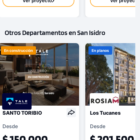
Ver proyecto
Ver proyecto
Otros Departamentos en San Isidro
En construcción
En planos
SANTO TORIBIO
Los Tucanes
Desde
Desde
$ 150,000
$ 201,500