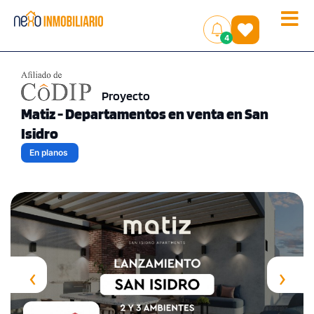
Toggle
(
)
4
naviga
Proyecto
Matiz - Departamentos en venta en San
Isidro
En planos
‹
›