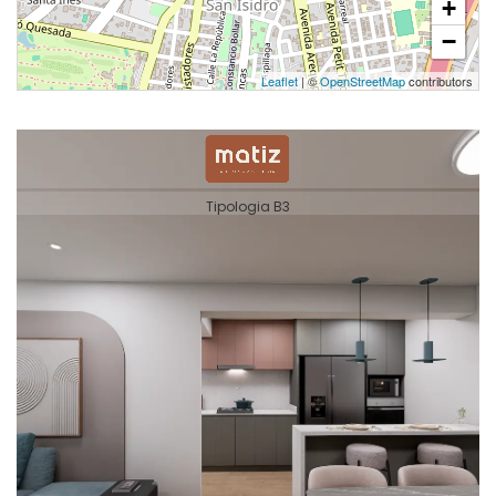
+
−
Leaflet
| ©
OpenStreetMap
contributors
1 unidad disponible
Desde
S/ 1,275,000
Modelo B8
160.12 m²
Piso 6
2 dorms.
3 baños
COTIZAR AHORA