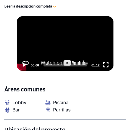
Leer la descripción completa
Video
1 unidad disponible
Player
Desde
S/ 1,900,000
Modelo A9
255.17 m²
Piso 6
3 dorms.
3 baños
00:00
01:12
COTIZAR AHORA
Áreas comunes
Lobby
Piscina
Bar
Parrillas
Ubicación del proyecto