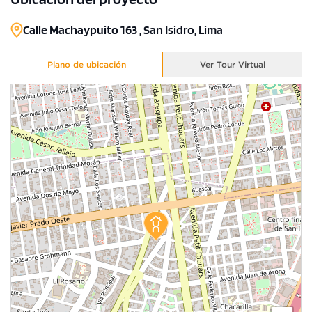
Calle Machaypuito 163 , San Isidro, Lima
Plano de ubicación
Ver Tour Virtual
1 unidad disponible
Desde
S/ 1,610,000
Modelo A11
193.11 m²
Piso 6
3 dorms.
4 baños
COTIZAR AHORA