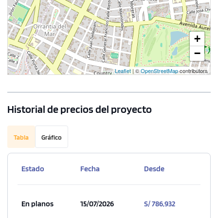
+
−
Leaflet
| ©
OpenStreetMap
contributors
Historial de precios del proyecto
Tabla
Gráfico
1 unidad disponible
Desde
S/ 1,383,327
Estado
Fecha
Desde
Modelo X-10
170.00 m²
Piso 16
En planos
15/07/2026
S/ 786,932