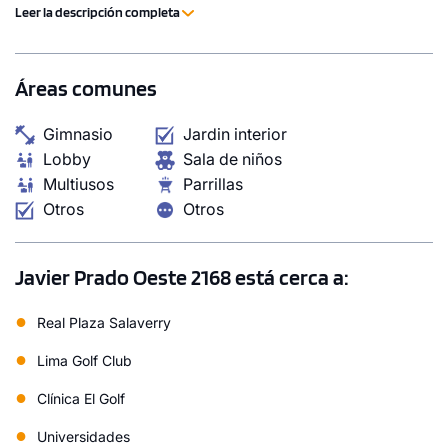
gastronómicas, invita a disfrutar de una vida versátil y
Leer la descripción completa
contemporánea.
6 unidades disponibles
Áreas comunes
Desde
S/ 1,256,645
Gimnasio
Jardin interior
Modelo X-02
Lobby
Sala de niños
Multiusos
Parrillas
132.78 m²
Pisos 4 al 14
Otros
Otros
3 dorms.
3 baños
COTIZAR AHORA
Javier Prado Oeste 2168 está cerca a:
●
Real Plaza Salaverry
●
Lima Golf Club
●
Clínica El Golf
●
Universidades