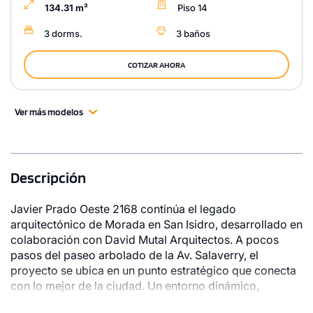
134.31 m²
Piso 14
3 dorms.
3 baños
COTIZAR AHORA
Ver más modelos
Descripción
Javier Prado Oeste 2168 continúa el legado
arquitectónico de Morada en San Isidro, desarrollado en
colaboración con David Mutal Arquitectos. A pocos
pasos del paseo arbolado de la Av. Salaverry, el
proyecto se ubica en un punto estratégico que conecta
con lo mejor de la ciudad. Un entorno dinámico,
rodeado de ciclovías, comercios y nuevas propuestas