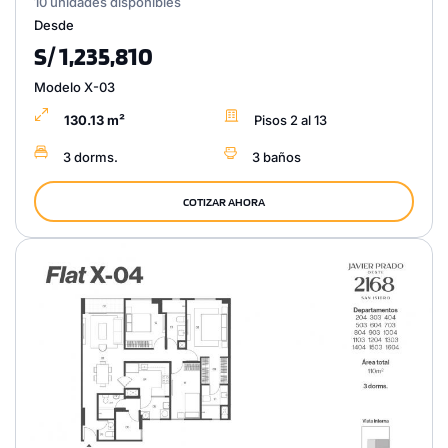
10 unidades disponibles
Desde
S/ 1,235,810
Modelo X-03
130.13 m²
Pisos 2 al 13
3 dorms.
3 baños
COTIZAR AHORA