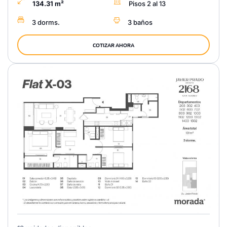
134.31 m²
Pisos 2 al 13
3 dorms.
3 baños
COTIZAR AHORA