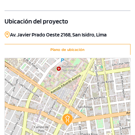
Ubicación del proyecto
Av. Javier Prado Oeste 2168, San Isidro, Lima
Plano de ubicación
1 unidad disponible
Desde
S/ 2,143,456
Modelo X-09
264.00 m²
Piso 16
3 dorms.
3 baños
COTIZAR AHORA