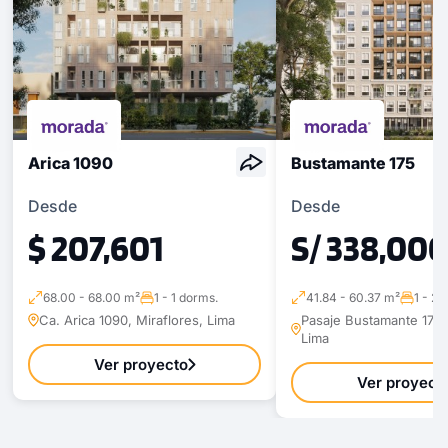
S/ 1,866,900
Modelo X-11
217.89 m²
Piso 16
3 dorms.
3 baños
COTIZAR AHORA
Arica 1090
Bustamante 175
Desde
Desde
$ 207,601
S/ 338,00
68.00 - 68.00 m²
1 - 1 dorms.
41.84 - 60.37 m²
1 - 2 
Ca. Arica 1090, Miraflores, Lima
Pasaje Bustamante 175,
Lima
Ver proyecto
Ver proyect