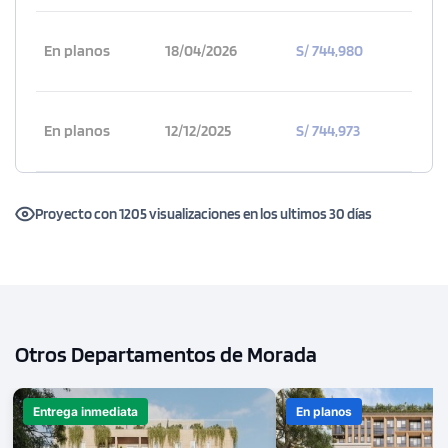
3 dorms.
3 baños
COTIZAR AHORA
En planos
18/04/2026
S/ 744,980
En planos
12/12/2025
S/ 744,973
Proyecto con 1205 visualizaciones en los ultimos 30 días
Otros Departamentos de Morada
1 unidad disponible
Entrega inmediata
En planos
Desde