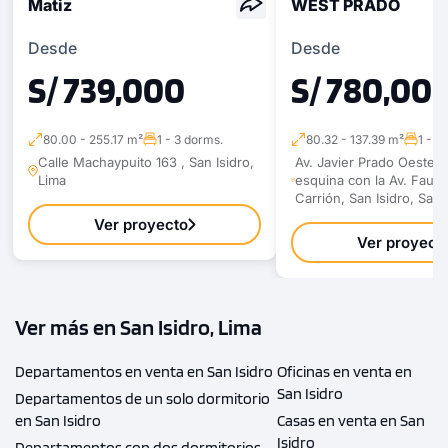
Matiz
WEST PRADO
Desde
Desde
S/ 739,000
S/ 780,00
80.00 - 255.17 m²
1 - 3 dorms.
80.32 - 137.39 m²
1 - 3
Calle Machaypuito 163 , San Isidro,
Av. Javier Prado Oeste N
Lima
esquina con la Av. Faus
Carrión, San Isidro, San 
Ver proyecto
Ver proyect
Ver más en San Isidro, Lima
Departamentos en venta en San Isidro
Oficinas en venta en
San Isidro
Departamentos de un solo dormitorio
en San Isidro
Casas en venta en San
Isidro
Departamentos con dos dormitorios