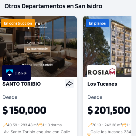
Otros Departamentos en San Isidro
1 unidad disponible
En construcción
En planos
Desde
S/ 1,298,310
Modelo X-12
156.74 m²
Piso 16
3 dorms.
3 baños
COTIZAR AHORA
SANTO TORIBIO
Los Tucanes
Desde
Desde
$ 150,000
$ 201,500
40.59 - 283.48 m²
1 - 3 dorms.
70.19 - 242.38 m²
1 - 4
Av. Santo Toribio esquina con Calle
Calle los tucanes 234, S