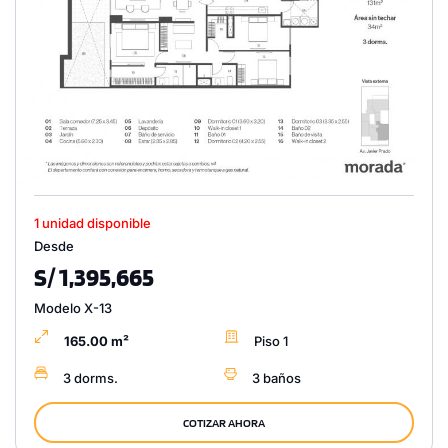
1 unidad disponible
Desde
S/ 1,395,665
Modelo X-13
165.00 m²
Piso 1
3 dorms.
3 baños
COTIZAR AHORA