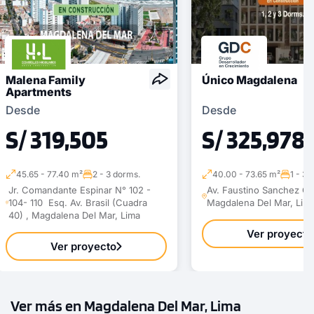
Modelo TIPO 10A
147.32 m²
Piso 9
3 dorms.
3 baños
Malena Family
Único Magdalena
COTIZAR AHORA
Apartments
Desde
Desde
S/ 319,505
S/ 325,978
45.65 - 77.40 m²
2 - 3 dorms.
40.00 - 73.65 m²
1 - 3 
Jr. Comandante Espinar N° 102 -
Av. Faustino Sanchez Ca
104- 110 Esq. Av. Brasil (Cuadra
Magdalena Del Mar, Lim
40) , Magdalena Del Mar, Lima
Ver proyecto
Ver proyecto
1 unidad disponible
Ver más en Magdalena Del Mar, Lima