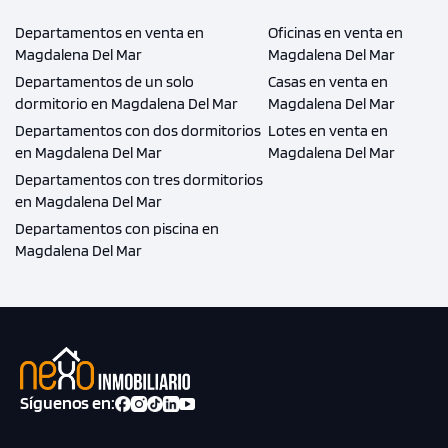
Desde
S/ 844,600
Departamentos en venta en
Oficinas en venta en
Magdalena Del Mar
Magdalena Del Mar
Modelo TIPO 5B
Departamentos de un solo
Casas en venta en
118.31 m²
Piso 9
dormitorio en Magdalena Del Mar
Magdalena Del Mar
Departamentos con dos dormitorios
Lotes en venta en
2 dorms.
3 baños
en Magdalena Del Mar
Magdalena Del Mar
Departamentos con tres dormitorios
COTIZAR AHORA
en Magdalena Del Mar
Departamentos con piscina en
Magdalena Del Mar
Síguenos en: