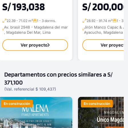
S/ 193,038
S/ 200,00
2 dorms.
3 baños
22.39 - 71.02 m²
1 - 3 dorms.
28.92 - 91.74 m²
1 - 3 d
COTIZAR AHORA
Av. brasil 2948 - Magdalena del mar
Jirón Manco Capac & Jir
, Magdalena Del Mar, Lima
Ayacucho, Magdalena De
Ver proyecto
Ver proyecto
Departamentos con precios similares a S/
371,100
(Val. referencial $ 109,437)
En construcción
En construcción
1 unidad disponible
Desde
S/ 1,030,400