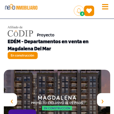
Toggle
(
)
4
naviga
Proyecto
EDÉM - Departamentos en venta en
Magdalena Del Mar
En construcción
‹
›