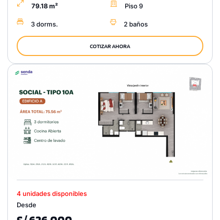
79.18 m²
Piso 9
3 dorms.
2 baños
COTIZAR AHORA
4 unidades disponibles
Desde
S/ 626,000