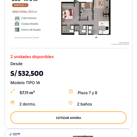
2 unidades disponibles
Desde
S/ 532,500
Modelo TIPO 1A
57.11 m²
Pisos 7 y 8
2 dorms.
2 baños
COTIZAR AHORA