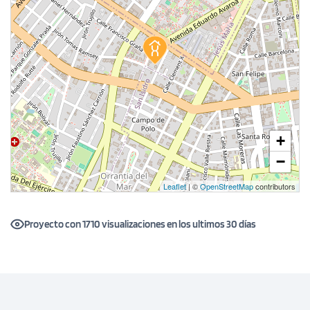
+
1 unidad disponible
−
Desde
S/ 1,072,100
Leaflet
| ©
OpenStreetMap
contributors
Modelo TIPO 3A
Proyecto con 1710 visualizaciones en los ultimos 30 días
136.75 m²
Piso 9
3 dorms.
3 baños
COTIZAR AHORA