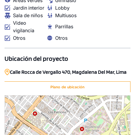
Áreas verdes
Gimnasio
Jardin interior
Lobby
Sala de niños
Multiusos
Video
Parrillas
vigilancia
Otros
Otros
1 unidad disponible
Desde
Ubicación del proyecto
S/ 1,030,700
Calle Rocca de Vergallo 470, Magdalena Del Mar, Lima
Modelo TIPO 2A
153.06 m²
Piso 9
Plano de ubicación
3 dorms.
3 baños
COTIZAR AHORA