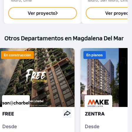
COTIZAR AHORA
Ver proyecto
Ver proyect
Otros Departamentos en Magdalena Del Mar
En construcción
En planos
1 unidad disponible
Desde
S/ 770,300
FREE
ZENTRA
Modelo TIPO 9A
Desde
Desde
98.82 m²
Piso 9