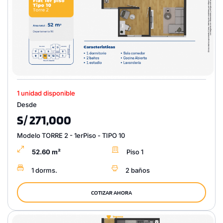
1 unidad disponible
Desde
S/ 271,000
Modelo TORRE 2 - 1erPiso - TIPO 10
52.60 m²
Piso 1
1 dorms.
2 baños
COTIZAR AHORA