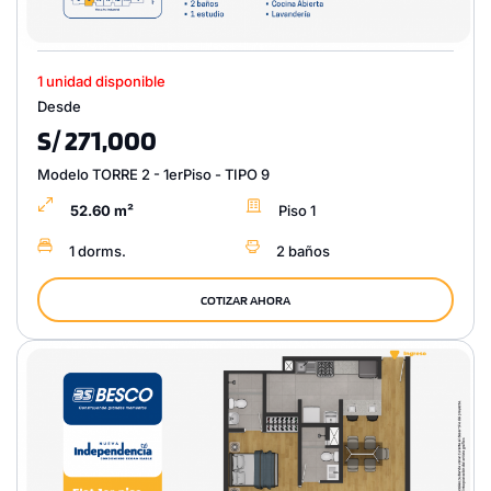
1 unidad disponible
Desde
S/ 271,000
Modelo TORRE 2 - 1erPiso - TIPO 9
52.60 m²
Piso 1
1 dorms.
2 baños
COTIZAR AHORA