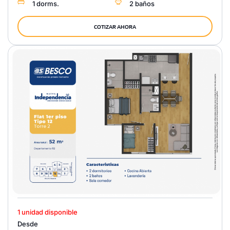
1 dorms.
2 baños
COTIZAR AHORA
1 unidad disponible
Desde