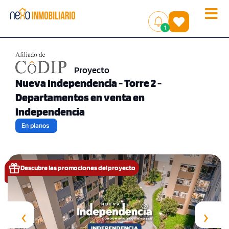
Toggle
(
)
1
naviga
Proyecto
Nueva Independencia - Torre 2 -
Departamentos en venta en
Independencia
En planos
Descubre las promociones del proyecto
‹
›