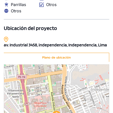
Parrillas
Otros
Otros
Ubicación del proyecto
1 unidad disponible
Desde
av. Industrial 3458, independencia, Independencia, Lima
S/ 330,300
Modelo TORRE 2 - DUPLEX - TIPO 12
Plano de ubicación
105.13 m²
Piso 24
2 dorms.
2 baños
COTIZAR AHORA