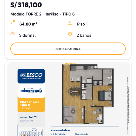
S/ 318,100
Modelo TORRE 2 - 1erPiso - TIPO 6
64.80 m²
Piso 1
3 dorms.
2 baños
COTIZAR AHORA