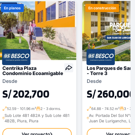
En planos
En construcción
Centrika Plaza
Los Parques de San 
Condominio Ecoamigable
- Torre 3
Desde
Desde
S/ 202,700
S/ 260,00
52.59 - 101.96 m²
2 - 3 dorms.
64.88 - 74.52 m²
3 - 3 
Sub Lote 4B1 4B2A y Sub Lote 4B1
Av. Portada Del Sol N°87
4B2B, Piura, Piura
Juan De Lurigancho, Li
Ver proyecto
Ver proyecto