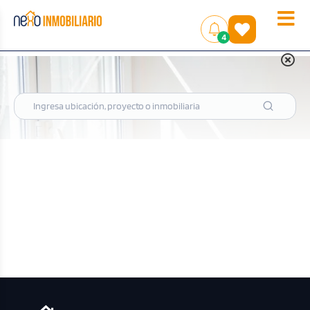
Toggle
(
)
4
naviga
Departamentos en venta en Independencia
Filtrar
Departamentos disponibles en
Independencia
|
Ver mapa
Ordenar