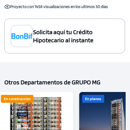
Proyecto con 1456 visualizaciones en los ultimos 30 días
Solicita aquí tu Crédito
1 unidad disponible
Desde
Hipotecario al instante
S/ 469,485
Modelo TIPO 5D
83.85 m²
Piso 20
2 dorms.
2 baños
Otros Departamentos de GRUPO MG
COTIZAR AHORA
En construcción
En planos