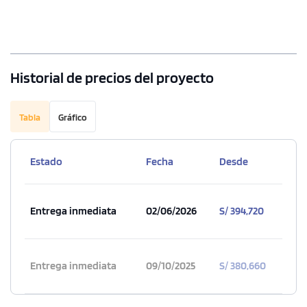
2 unidades disponibles
Desde
S/ 445,000
Historial de precios del proyecto
Modelo TIPO 4-I
Tabla
Gráfico
72.00 m²
Pisos 5 y 7
1 dorms.
1 baño
Estado
Fecha
Desde
COTIZAR AHORA
Entrega inmediata
02/06/2026
S/ 394,720
Entrega inmediata
09/10/2025
S/ 380,660