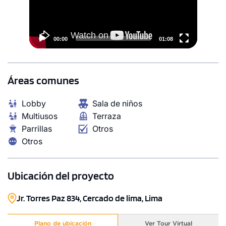
101.00 m²
Piso 20
3 dorms.
2 baños
00:00
01:08
COTIZAR AHORA
Áreas comunes
Lobby
Sala de niños
Multiusos
Terraza
Parrillas
Otros
Otros
Ubicación del proyecto
Jr. Torres Paz 834, Cercado de lima, Lima
1 unidad disponible
Desde
Plano de ubicación
Ver Tour Virtual