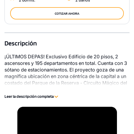
COTIZAR AHORA
Descripción
¡ÚLTIMOS DEPAS! Exclusivo Edificio de 20 pisos, 2
ascensores y 195 departamentos en total. Cuenta con 3
sótano de estacionamientos. El proyecto goza de una
magnífica ubicación en zona céntrica de la capital a un
costado del Parque de la Reserva - Circuito Mágico del
Agua.
Leer la descripción completa
1 unidad disponible
Video
Desde
Player
S/ 582,239
Modelo TIPO 11 D