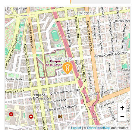
S/ 593,182
Modelo TIPO 10D
103.80 m²
Piso 20
2 dorms.
2 baños
COTIZAR AHORA
+
−
Leaflet
| ©
OpenStreetMap
contributors