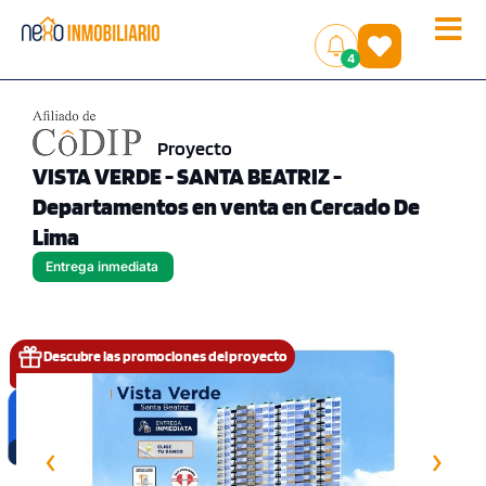
Toggle
(
)
4
naviga
Proyecto
VISTA VERDE - SANTA BEATRIZ -
Departamentos en venta en Cercado De
Lima
Entrega inmediata
Descubre las promociones del proyecto
‹
›