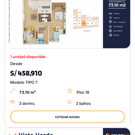
1 unidad disponible
Desde
S/ 458,910
Modelo TIPO 7
73.10 m²
Piso 19
3 dorms.
2 baños
COTIZAR AHORA