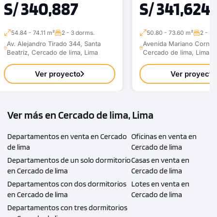
S/ 340,887
S/ 341,624
54.84 - 74.11 m²
2 - 3 dorms.
50.80 - 73.60 m²
2 - 3 
Av. Alejandro Tirado 344, Santa
Avenida Mariano Cornej
Beatriz, Cercado de lima, Lima
Cercado de lima, Lima
Ver proyecto
Ver proyecto
Ver más en Cercado de lima, Lima
Departamentos en venta en Cercado
Oficinas en venta en
de lima
Cercado de lima
Departamentos de un solo dormitorio
Casas en venta en
en Cercado de lima
Cercado de lima
Departamentos con dos dormitorios
Lotes en venta en
en Cercado de lima
Cercado de lima
Departamentos con tres dormitorios