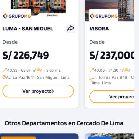
LUMA - SAN MIGUEL
VISORA
Desde
Desde
1 unidad disponible
S/ 226,749
S/ 237,000
Desde
S/ 543,500
40.33 - 63.67 m²
1 - 3 dorms.
40.00 - 74.30 m²
1 - 2 
Modelo TIPO 3D
Av. La Paz 1641, San Miguel, Lima
Jr. Torres Paz 948 , Ce
lima, Lima
95.00 m²
Piso 20
Ver proyecto
Ver proyecto
2 dorms.
2 baños
COTIZAR AHORA
Otros Departamentos en Cercado De Lima