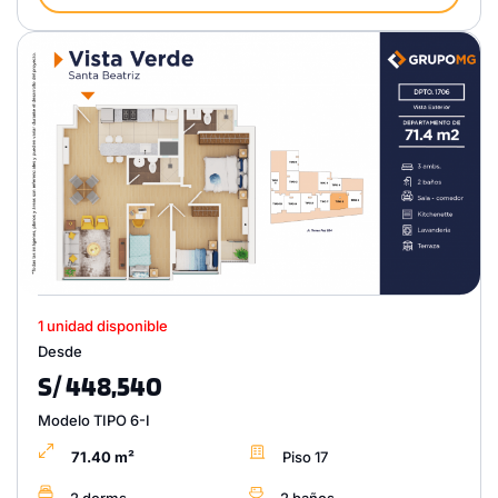
1 unidad disponible
Desde
S/ 448,540
Modelo TIPO 6-I
71.40 m²
Piso 17
2 dorms.
2 baños