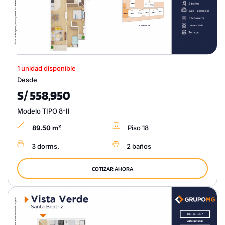
1 unidad disponible
Desde
S/ 558,950
Modelo TIPO 8-II
89.50 m²
Piso 18
3 dorms.
2 baños
COTIZAR AHORA