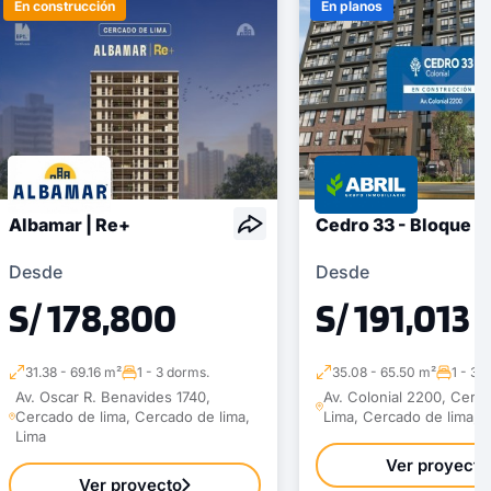
En construcción
En planos
Albamar | Re+
Cedro 33 - Bloque B
1 unidad disponible
Desde
Desde
Desde
S/ 394,720
S/ 178,800
S/ 191,013
Modelo TIPO 11D-I
66.90 m²
Piso 13
31.38 - 69.16 m²
1 - 3 dorms.
35.08 - 65.50 m²
1 - 3 
Av. Oscar R. Benavides 1740,
Av. Colonial 2200, Cerc
2 dorms.
2 baños
Cercado de lima, Cercado de lima,
Lima, Cercado de lima, 
Lima
COTIZAR AHORA
Ver proyecto
Ver proyecto