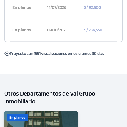
En planos
11/07/2026
S/ 92,500
En planos
09/10/2025
S/ 236,550
1 unidad disponible
Proyecto con 1551 visualizaciones en los ultimos 30 días
Desde
S/ 520,400
Modelo DA 1306
108.31 m²
Piso 13
Otros Departamentos de Val Grupo
3 dorms.
3 baños
Inmobiliario
COTIZAR AHORA
En planos