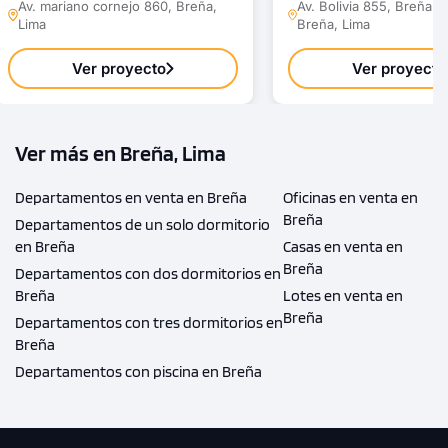
Av. mariano cornejo 860, Breña,
Av. Bolivia 855, Breña 1
1 unidad disponible
Lima
Breña, Lima
Desde
S/ 580,600
Ver proyecto
Ver proyecto
Modelo DA 1308
124.59 m²
Piso 13
Ver más en Breña, Lima
3 dorms.
3 baños
Departamentos en venta en Breña
Oficinas en venta en
COTIZAR AHORA
Breña
Departamentos de un solo dormitorio
en Breña
Casas en venta en
Breña
Departamentos con dos dormitorios en
Breña
Lotes en venta en
Breña
Departamentos con tres dormitorios en
Breña
Departamentos con piscina en Breña