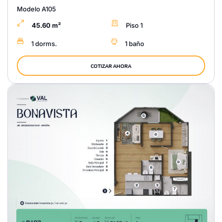
Modelo A105
45.60 m²
Piso 1
1 dorms.
1 baño
COTIZAR AHORA