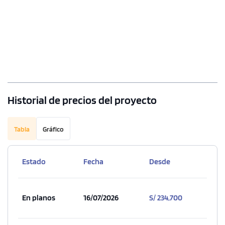
1 unidad disponible
Desde
S/ 539,200
Modelo DA 1303
111.13 m²
Piso 13
Historial de precios del proyecto
3 dorms.
3 baños
COTIZAR AHORA
Tabla
Gráfico
Estado
Fecha
Desde
En planos
16/07/2026
S/ 234,700