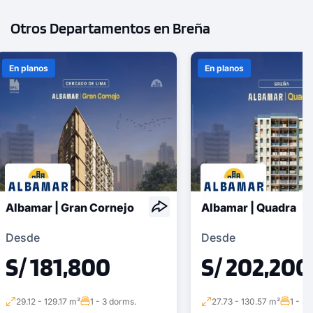
3 dorms.
3 baños
Otros Departamentos en Breña
COTIZAR AHORA
En planos
En planos
Albamar | Gran Cornejo
Albamar | Quadra
Desde
Desde
S/ 181,800
S/ 202,200
29.12 - 129.17 m²
1 - 3 dorms.
27.73 - 130.57 m²
1 - 3 