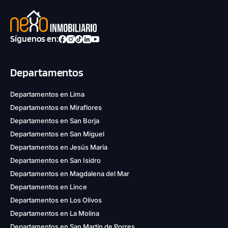
Síguenos en:
Departamentos
1 unidad disponible
Desde
Departamentos en Lima
S/ 520,600
Departamentos en Miraflores
Modelo DB 1301
Departamentos en San Borja
109.09 m²
Piso 13
Departamentos en San Miguel
Departamentos en Jesús María
3 dorms.
3 baños
Departamentos en San Isidro
Departamentos en Magdalena del Mar
COTIZAR AHORA
Departamentos en Lince
Departamentos en Los Olivos
Departamentos en La Molina
Departamentos en San Martín de Porres