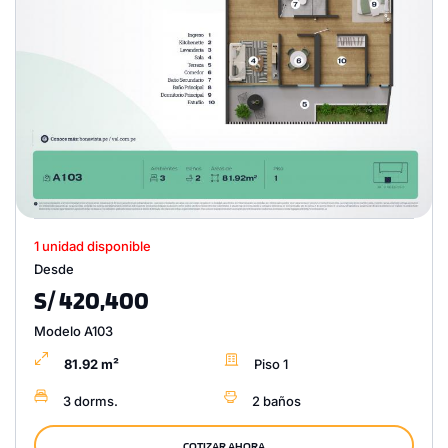
1 unidad disponible
Desde
S/ 420,400
Modelo A103
81.92 m²
Piso 1
3 dorms.
2 baños
COTIZAR AHORA