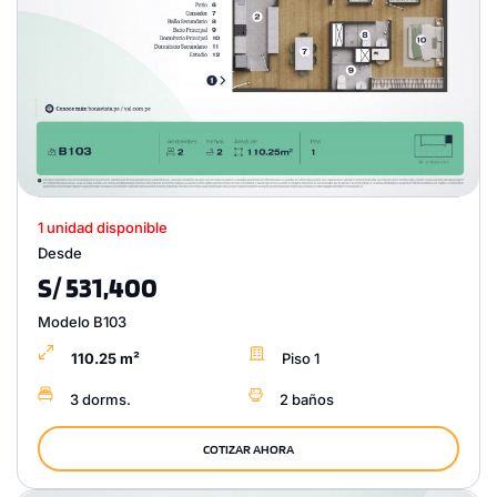
1 unidad disponible
Desde
S/ 531,400
Modelo B103
110.25 m²
Piso 1
3 dorms.
2 baños
COTIZAR AHORA