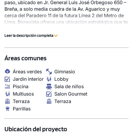
paso, ubicado en Jr. General Luis José Orbegoso 650 –
Breña, a solo media cuadra de la Av. Aguarico y muy
cerca del Paradero 11 de la futura Línea 2 del Metro de
Lima, Bonavista ofrece una ubicación estratégica que te
conecta con todo:
Leer la descripción completa
Áreas comunes
1 unidad disponible
Áreas verdes
Gimnasio
Desde
Jardin interior
Lobby
S/ 520,600
Piscina
Sala de niños
Modelo DA 1301
Multiusos
Salon Gourmet
Terraza
Terraza
109.09 m²
Piso 13
Parrillas
3 dorms.
3 baños
COTIZAR AHORA
Ubicación del proyecto