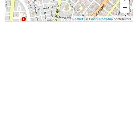
−
97.34 m²
Piso 13
Leaflet
| ©
OpenStreetMap
contributors
2 dorms.
3 baños
COTIZAR AHORA