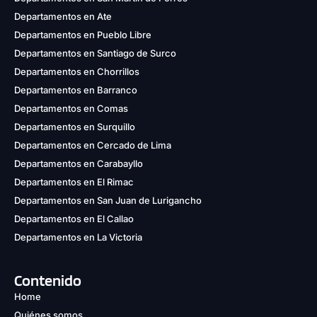
Departamentos en Ate
Departamentos en Pueblo Libre
Departamentos en Santiago de Surco
Departamentos en Chorrillos
Departamentos en Barranco
Departamentos en Comas
Departamentos en Surquillo
Departamentos en Cercado de Lima
Departamentos en Carabayllo
Departamentos en El Rimac
1 unidad disponible
Departamentos en San Juan de Lurigancho
Desde
Departamentos en El Callao
S/ 457,100
Departamentos en La Victoria
Modelo DB 1302
Contenido
97.34 m²
Piso 13
Home
2 dorms.
3 baños
Quiénes somos