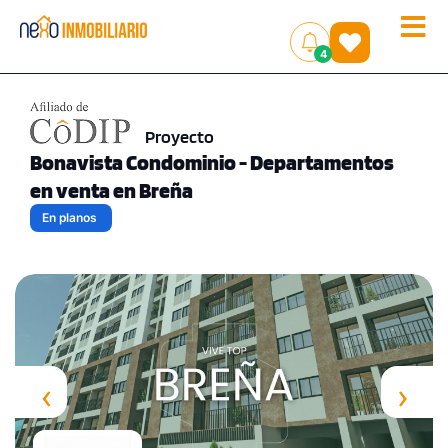
Toggle
(
)
4
naviga
Proyecto
Bonavista Condominio - Departamentos
en venta en Breña
En planos
‹
›