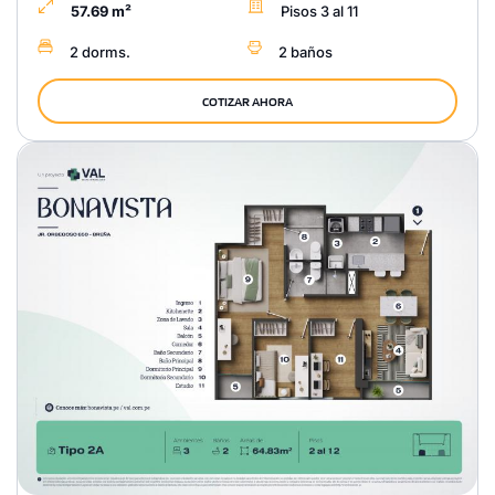
57.69 m²
Pisos 3 al 11
2 dorms.
2 baños
COTIZAR AHORA