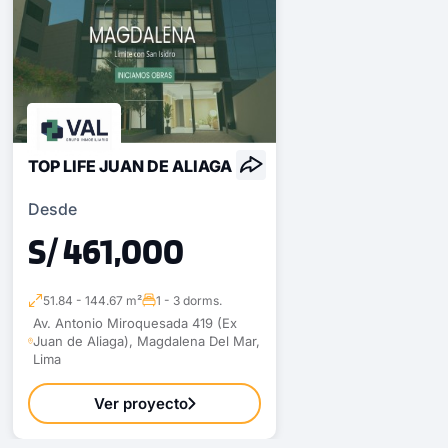
TOP LIFE JUAN DE ALIAGA
Desde
S/ 461,000
51.84 - 144.67 m²
1 - 3 dorms.
1 unidad disponible
Av. Antonio Miroquesada 419 (Ex
Juan de Aliaga), Magdalena Del Mar,
Desde
Lima
S/ 504,800
Ver proyecto
Modelo DA 1307
99.32 m²
Piso 13