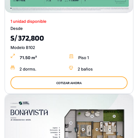
1 unidad disponible
Desde
S/ 372,800
Modelo B102
71.50 m²
Piso 1
2 dorms.
2 baños
COTIZAR AHORA