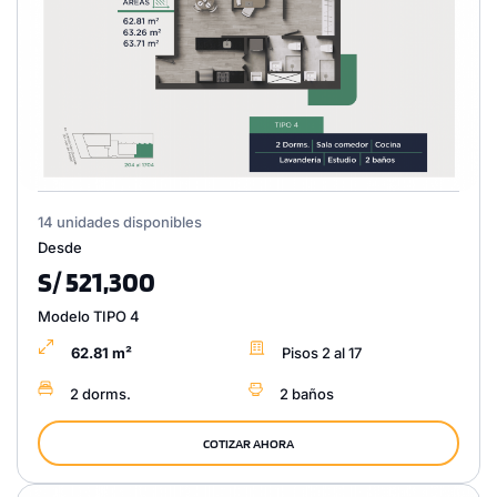
14 unidades disponibles
Desde
S/ 521,300
Modelo TIPO 4
62.81 m²
Pisos 2 al 17
2 dorms.
2 baños
COTIZAR AHORA