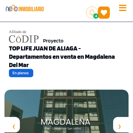
Toggle
(
)
4
naviga
Proyecto
TOP LIFE JUAN DE ALIAGA -
Departamentos en venta en Magdalena
Del Mar
En planos
‹
›