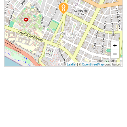
+
−
Leaflet
| ©
OpenStreetMap
contributors