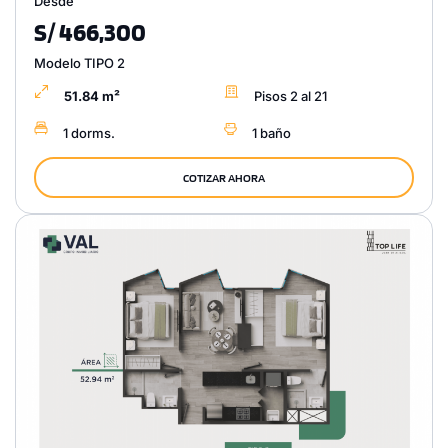
Desde
S/ 466,300
Modelo TIPO 2
51.84 m²
Pisos 2 al 21
1 dorms.
1 baño
COTIZAR AHORA