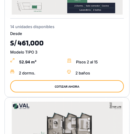
14 unidades disponibles
Desde
S/ 461,000
Modelo TIPO 3
52.94 m²
Pisos 2 al 15
2 dorms.
2 baños
COTIZAR AHORA