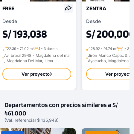
FREE
ZENTRA
Desde
Desde
S/ 193,038
S/ 200,00
22.39 - 71.02 m²
1 - 3 dorms.
28.92 - 91.74 m²
1 - 3 d
Av. brasil 2948 - Magdalena del mar
Jirón Manco Capac & Jir
, Magdalena Del Mar, Lima
Ayacucho, Magdalena De
Ver proyecto
Ver proyecto
Departamentos con precios similares a S/
461,000
(Val. referencial $ 135,948)