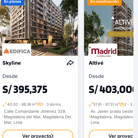
En planos
En construcción
Skyline
Altivé
Desde
Desde
S/ 395,375
S/ 403,00
40.00 - 68.36 m²
1 - 3 dorms.
51.91 - 87.51 m²
2 - 3 d
Calle Comandante Jiménez 329,
Av. Javier prado oeste 8
Magdalena del Mar, Magdalena Del
Magdalena, Magdalena D
Mar, Lima
Lima
Ver proyecto
Ver proyecto