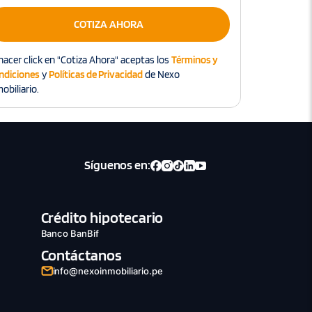
COTIZA AHORA
hacer click en "Cotiza Ahora" aceptas los
Términos y
ndiciones
y
Políticas de Privacidad
de Nexo
obiliario.
Síguenos en:
Crédito hipotecario
Banco BanBif
Contáctanos
info@nexoinmobiliario.pe