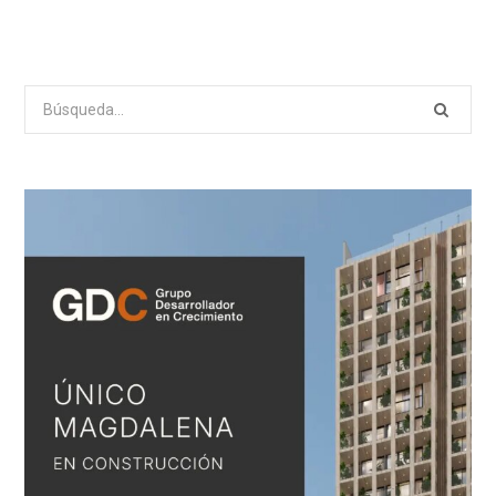
Search
for: