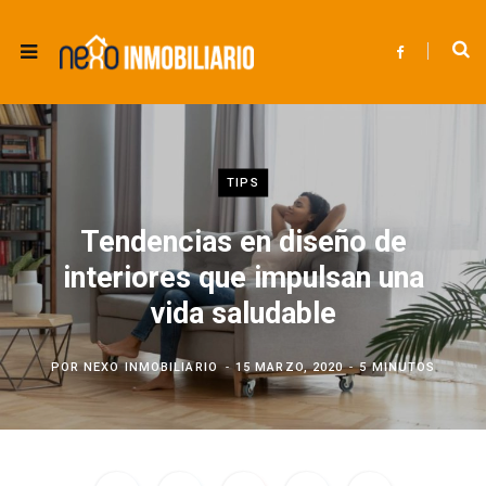
F
a
c
e
b
o
o
k
TIPS
Tendencias en diseño de
interiores que impulsan una
vida saludable
POR
NEXO INMOBILIARIO
15 MARZO, 2020
5 MINUTOS