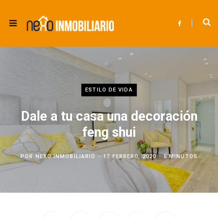
F
a
c
e
b
o
o
k
ESTILO DE VIDA
Dale a tu casa una decoración
feng shui
POR
NEXO INMOBILIARIO
17 FEBRERO, 2020
5 MINUTOS