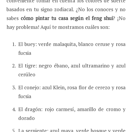
conveniente tomar en cuenta los colores de suerte
basados en tu signo zodiacal. ¿No los conoces y no
sabes
cómo pintar tu casa según el feng shui
? ¡No
hay problema! Aquí te mostramos cuáles son:
El buey: verde malaquita, blanco ceruse y rosa
fucsia
El tigre: negro ébano, azul ultramarino y azul
cerúleo
El conejo: azul Klein, rosa flor de cerezo y rosa
fucsia
El dragón: rojo carmesí, amarillo de cromo y
dorado
La serpiente: azul maya, verde bosque y verde