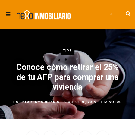
F
a
c
e
b
o
o
k
TIPS
Conoce cómo retirar el 25%
de tu AFP para comprar una
vivienda
POR
NEXO INMOBILIARIO
9 OCTUBRE, 2019
5 MINUTOS