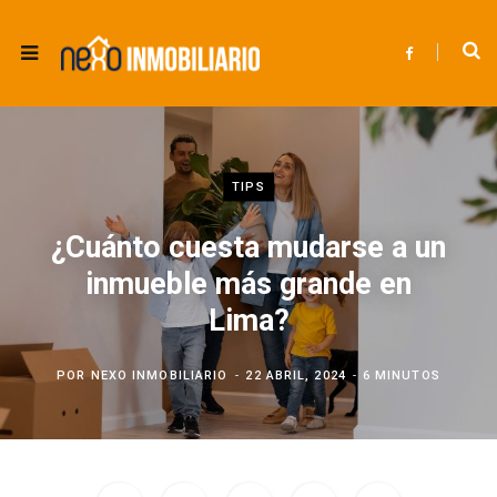
F
a
c
e
b
o
o
k
TIPS
¿Cuánto cuesta mudarse a un
inmueble más grande en
Lima?
POR
NEXO INMOBILIARIO
22 ABRIL, 2024
6 MINUTOS