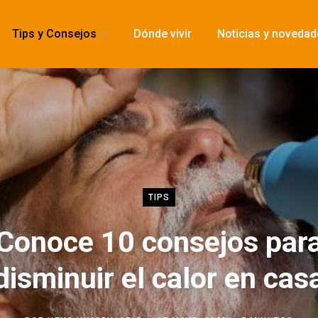
Tips y Consejos
Dónde vivir
Noticias y noveda
TIPS
Conoce 10 consejos par
disminuir el calor en cas