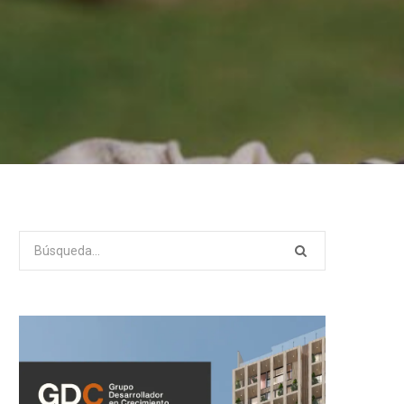
Search
for: