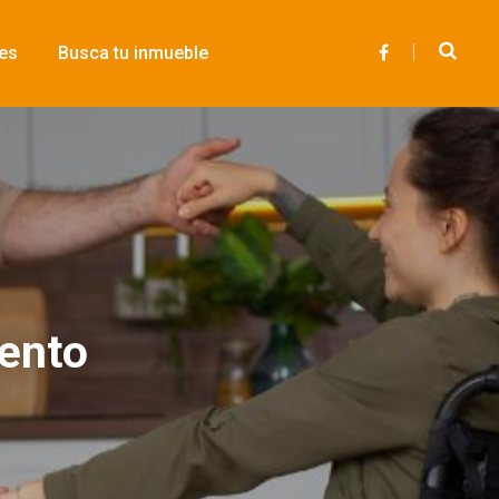
des
Busca tu inmueble
F
a
c
e
b
o
o
k
ento