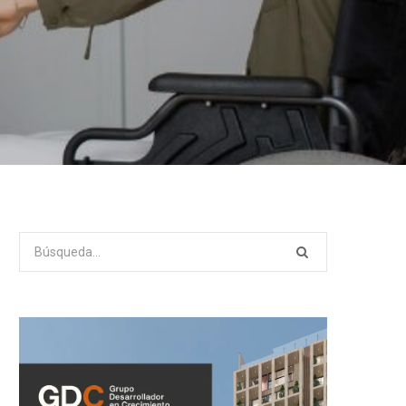
Search
for: