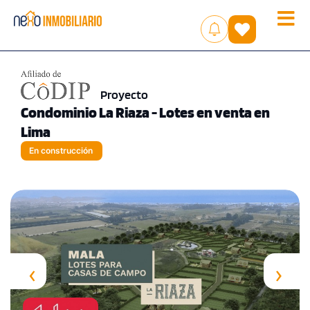
Toggle
(
)
naviga
Proyecto
Condominio La Riaza - Lotes en venta en
Lima
En construcción
‹
›