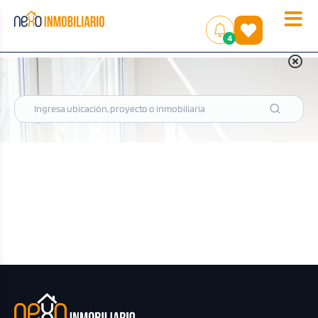
Toggle
(
)
4
naviga
Venta de Lotes en Perú
Filtrar
Lotes disponibles en Perú
|
Ver mapa
Ordenar