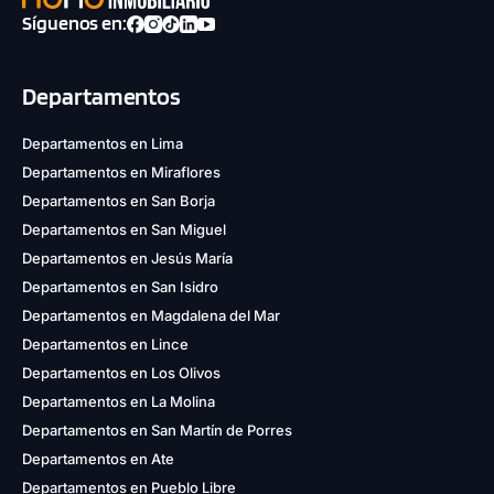
Síguenos en:
Departamentos
Departamentos en Lima
Departamentos en Miraflores
Departamentos en San Borja
Departamentos en San Miguel
Departamentos en Jesús María
Departamentos en San Isidro
Departamentos en Magdalena del Mar
Departamentos en Lince
Departamentos en Los Olivos
Departamentos en La Molina
Departamentos en San Martín de Porres
Departamentos en Ate
Departamentos en Pueblo Libre