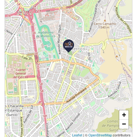
+
−
Leaflet
| ©
OpenStreetMap
contributors