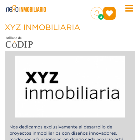
Toggle
(
)
4
naviga
XYZ INMOBILIARIA
Nos dedicamos exclusivamente al desarrollo de
proyectos inmobiliarios con diseños innovadores,
modernos y funcionales, en donde cada espacio está