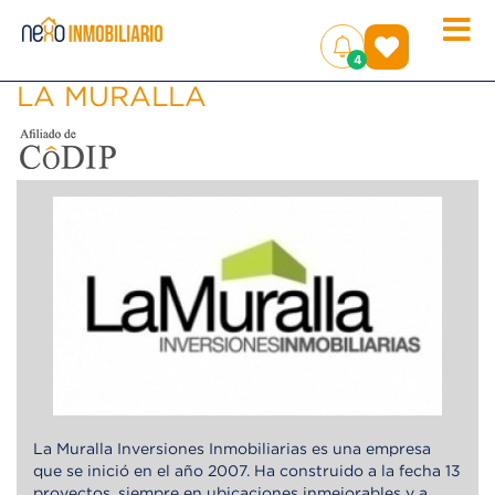
Toggle
(
)
4
naviga
LA MURALLA
La Muralla Inversiones Inmobiliarias es una empresa
que se inició en el año 2007. Ha construido a la fecha 13
proyectos, siempre en ubicaciones inmejorables y a