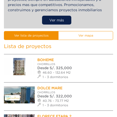
precios mas que competitivos. Promocionamos,
construimos y gerenciamos proyectos inmobiliarios
para que nuestros clientes tengan el mejor lugar donde
Ver más
vivir.
Ver lista de proyectos
Ver mapa
Lista de proyectos
BOHEME
CHORRILLOS
Desde S/. 325,000
46.60 - 132.64 M2
1 - 3 dormitorios
DOLCE MARE
CHORRILLOS
Desde S/. 322,000
40.76 - 73.77 M2
1 - 3 dormitorios
FLORECE ETAPA 2