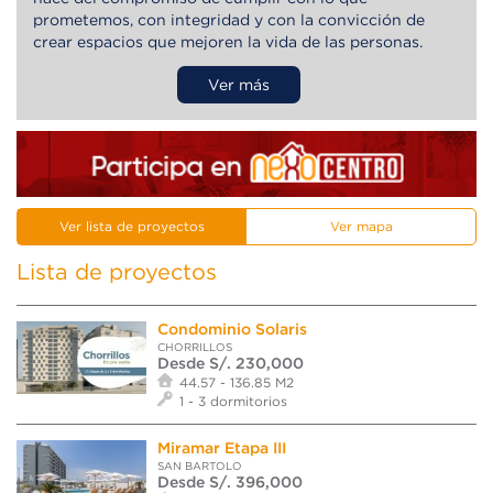
prometemos, con integridad y con la convicción de
crear espacios que mejoren la vida de las personas.
Nuestra reputación ha sido forjada por la satisfacción
Ver más
de nuestros clientes, por una ejecución cuidada al
detalle y por una forma de trabajar que armoniza la
practicidad, el diseño y el confort. Gracias a esa
confianza, hoy como Grupo Santa Maria seguimos
contacto las historias de éxito, una a una de nuestros
clientes.
Ver lista de proyectos
Ver mapa
Lista de proyectos
Condominio Solaris
CHORRILLOS
Desde S/. 230,000
44.57 - 136.85 M2
1 - 3 dormitorios
Miramar Etapa III
SAN BARTOLO
Desde S/. 396,000