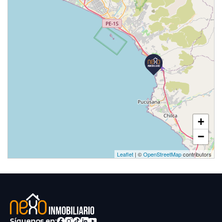
+
−
Leaflet
| ©
OpenStreetMap
contributors
Síguenos en: