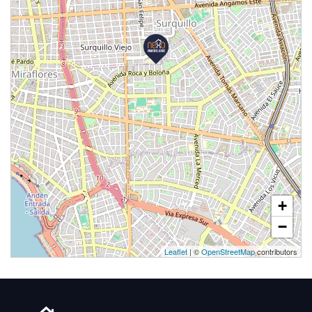
+
−
Leaflet
| ©
OpenStreetMap
contributors