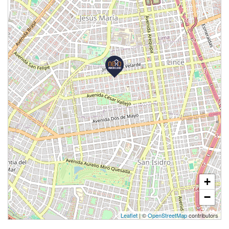
+
−
Leaflet
| ©
OpenStreetMap
contributors