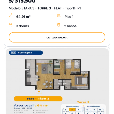
S/ 315,500
Modelo ETAPA 3 - TORRE 3 - FLAT - Tipo 11- P1
64.91 m²
Piso 1
3 dorms.
2 baños
COTIZAR AHORA