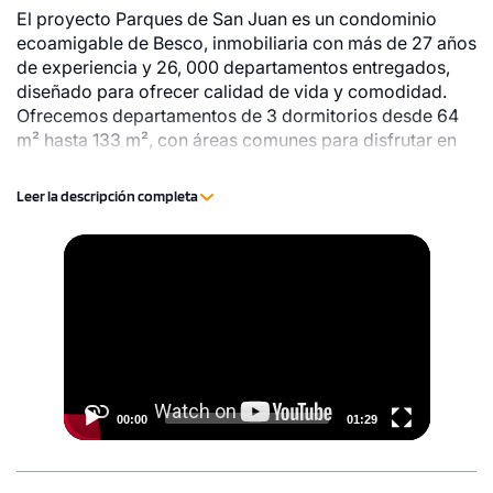
El proyecto Parques de San Juan es un condominio
ecoamigable de Besco, inmobiliaria con más de 27 años
de experiencia y 26, 000 departamentos entregados,
diseñado para ofrecer calidad de vida y comodidad.
Ofrecemos departamentos de 3 dormitorios desde 64
m² hasta 133 m², con áreas comunes para disfrutar en
familia: • Casa club • Sala de niños • Losa deportiva •
Sala de usos múltiples • Sala karaoke • Pet Shower •
Leer la descripción completa
Zona de parrillas • Estacionamiento para bicicletas •
Áreas verdes Además, el condominio se encuentra a
Video
solo 3 cuadras de la estación del Metro (Línea 1) y
Player
frente al Mall Aventura, asegurando conectividad y
acceso a todo lo necesario para una vida moderna.
00:00
01:29