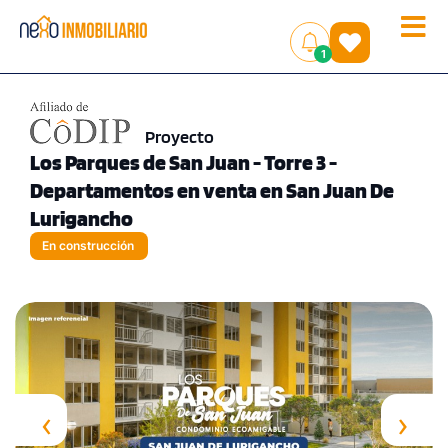
Toggle
(
)
1
naviga
Proyecto
Los Parques de San Juan - Torre 3 -
Departamentos en venta en San Juan De
Lurigancho
En construcción
‹
›