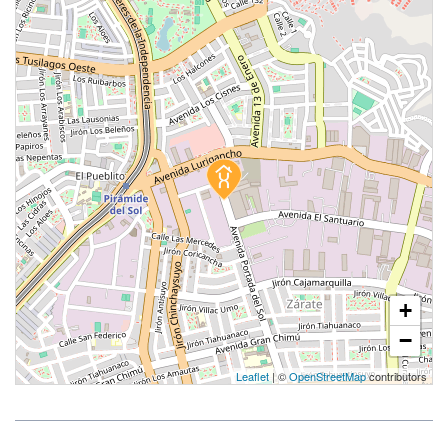
+
−
Leaflet
| ©
OpenStreetMap
contributors