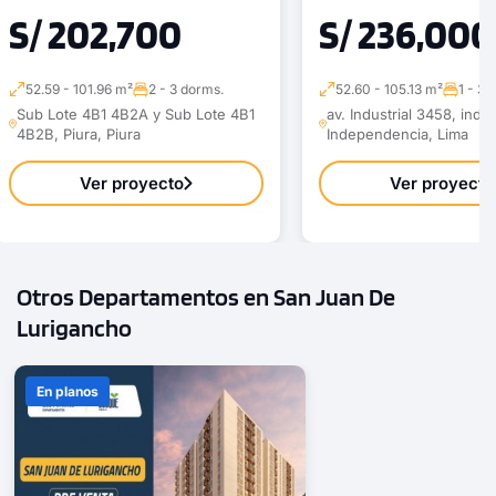
S/ 202,700
S/ 236,000
52.59 - 101.96 m²
2 - 3 dorms.
52.60 - 105.13 m²
1 - 3 
Sub Lote 4B1 4B2A y Sub Lote 4B1
av. Industrial 3458, ind
4B2B, Piura, Piura
Independencia, Lima
Ver proyecto
Ver proyecto
Otros Departamentos en San Juan De
Lurigancho
En planos