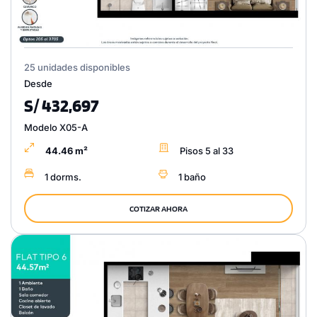
25 unidades disponibles
Desde
S/ 432,697
Modelo X05-A
44.46 m²
Pisos 5 al 33
1 dorms.
1 baño
COTIZAR AHORA