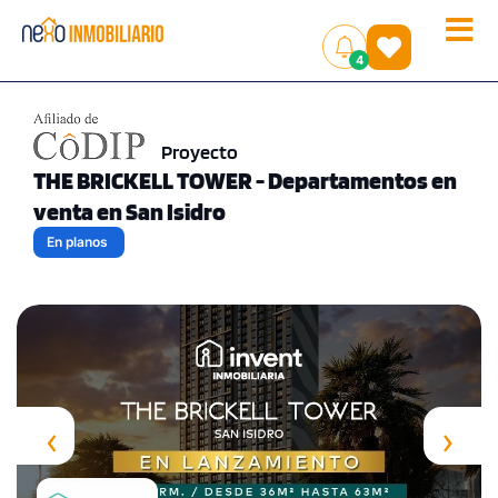
Toggle
(
)
4
naviga
Proyecto
THE BRICKELL TOWER - Departamentos en
venta en San Isidro
En planos
‹
›