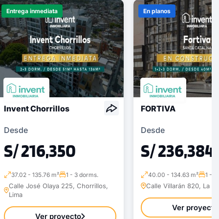
Entrega inmediata
En planos
Invent Chorrillos
FORTIVA
Desde
Desde
S/ 216,350
S/ 236,384
37.02 - 135.76 m²
1 - 3 dorms.
40.00 - 134.63 m²
1 - 4
Calle José Olaya 225, Chorrillos,
Calle Villarán 820, La Vi
Lima
Ver proyecto
Ver proyecto