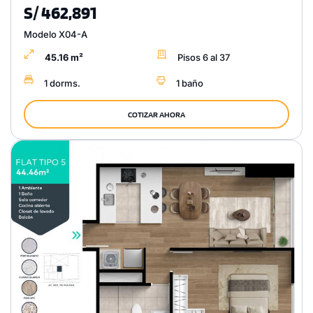
S/ 462,891
Modelo X04-A
45.16 m²
Pisos 6 al 37
1 dorms.
1 baño
COTIZAR AHORA