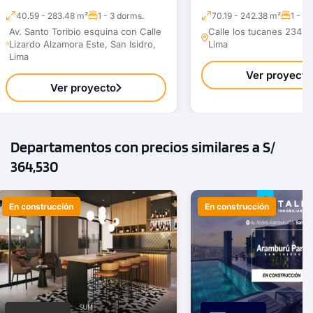
40.59 - 283.48 m²
1 - 3 dorms.
70.19 - 242.38 m²
1 - 4
Av. Santo Toribio esquina con Calle
Calle los tucanes 234, S
Lizardo Alzamora Este, San Isidro,
Lima
Lima
Ver proyecto
Ver proyecto
Departamentos con precios similares a S/
364,530
En construcción
En construcción