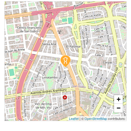
+
−
Leaflet
| ©
OpenStreetMap
contributors