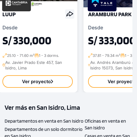
LUUP
ARAMBURU PARK
Desde
Desde
S/ 330,000
S/ 333,000
25.10 - 71.60 m²
1 - 3 dorms.
37.81 - 79.34 m²
1 - 3 d
Av. Javier Prado Este 457, San
Av. Andrés Aramburú 45
Isidro, Lima
Isidro 15073, San Isidro,
Ver proyecto
Ver proyecto
Ver más en San Isidro, Lima
Departamentos en venta en San Isidro
Oficinas en venta en
San Isidro
Departamentos de un solo dormitorio
en San Isidro
Casas en venta en San